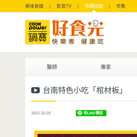
美味
食譜
影音
TV
專欄
話題
市集
醫師
專家
台南特色小吃「棺材板」
2021-10-20