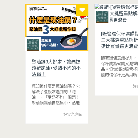
酥、肉質多汁的完美口感。最後
刷上一層蜂蜜蒜香醬，讓雞皮散
浸泡抹茶液的手指餅乾
發迷人的焦糖光澤與蜂蜜的自然
口感，每一口都能吃到
香甜，搭配冰涼啤酒更是絕配！
香。相較於傳統提拉米
無論是父親節、聚會或宵夜時
更清爽、更低負擔，無
光，在家就能輕鬆端出美味下酒
茶、飯後甜點，或是正
[吸管環保杯選購指
菜。
食卻想滿足甜點胃的你
口享受這份療癒又健康
三大挑選重點解析
心。
錯比買貴還更浪費
隨著環保意識提升，
聚油鍋3大好處，讓媽媽
保杯成為省錢又減塑
遠離跑油+受熱不均的不
品。但你知道吸管杯
沾鍋！
般的環保杯更萬用嗎
是咖啡、手搖飲或自
品，都能滿足需求。
您知道什麼是聚油鍋嗎？它
好
紹吸管杯特色及選購
解決了煮飯常遇到的「跑
油」、「受熱不均」問題！
聚油鍋讓油自然集中、熱能
均勻傳導。只要少量油煎什
麼都能酥香漂亮，省時省油
好食光專區
又省力！