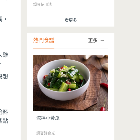
的問題後，就深受普羅大眾的喜愛，而鍋
鍋具使用法
寶為了讓大家食得安心放心，更將不沾鍋
具送交SGS檢驗，獲得國家認證。也因此
調，
看更多
金鑽不沾系列的鍋具，更年年穩居銷售排
行榜的前幾名。然而如何用得正確、用得
久，本文歸納出10點小撇步，立馬告訴
您！
熱門食譜
更多
入雞
。
沒想
餡料
涼拌小黃瓜
髦點
鍋寶好食光