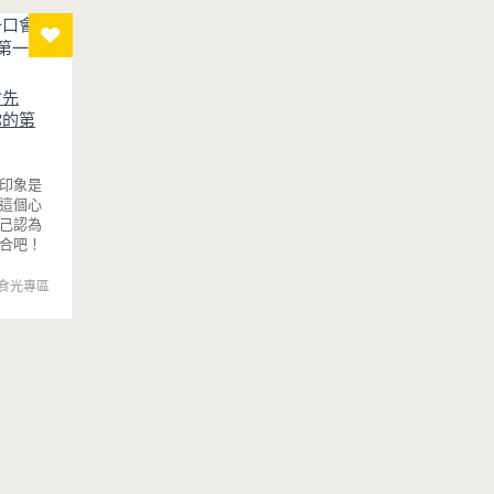
配濃郁奶
暑，炎炎夏
會先
你的第
印象是
這個心
己認為
合吧！
食光專區