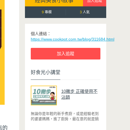
經典美食小故事
9
專欄
3
人氣
個人連結：
https://www.cookpot.com.tw/blog/311684.html
好食光小講堂
10撇步 正確使用不
沾鍋
無論你是年輕的新手煮廚，或是經驗老到
的婆婆媽媽，進了廚房，最在意的就是鍋
具能不能幫助你快狠準的料理完一餐。自
店的
從不沾鍋問世，解決了雞蛋、魚肉等沾鍋