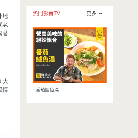
熱門影音TV
更多
外地
代老
寫著
 大
感情
番茄鱸魚湯