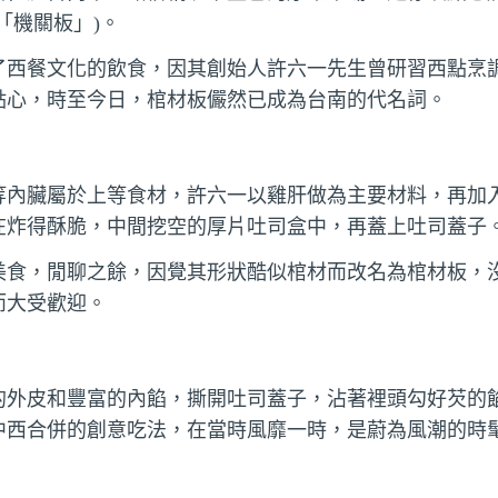
「機關板」)。
了西餐文化的飲食，因其創始人許六一先生曾研習西點烹
點心，時至今日，棺材板儼然已成為台南的代名詞。
等內臟屬於上等食材，許六一以雞肝做為主要材料，再加
在炸得酥脆，中間挖空的厚片吐司盒中，再蓋上吐司蓋子
美食，閒聊之餘，因覺其形狀酷似棺材而改名為棺材板，
而大受歡迎。
的外皮和豐富的內餡，撕開吐司蓋子，沾著裡頭勾好芡的
中西合併的創意吃法，在當時風靡一時，是蔚為風潮的時