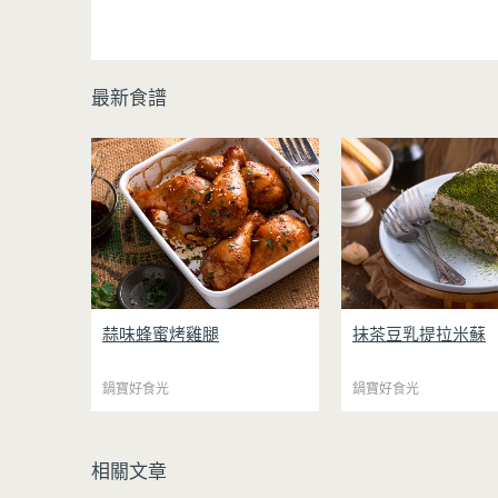
最新食譜
爸爸超愛下酒菜「蒜味蜂蜜烤雞
日系輕盈系甜點「抹茶
蒜味蜂蜜烤雞腿
抹茶豆乳提拉米蘇
腿」，鹹甜醬汁搭配鮮嫩肉質，
米蘇」，嫩豆腐取代傳
用氣炸烤箱料理不需要油炸，用
彭乳酪，大幅降低熱量
鍋寶好食光
少油方式就能享受酥香美味，健
鍋寶好食光
同時保有綿密滑順的口
康無負擔！
與鮮奶油完美融合，想
可以用希臘優格取代鮮
雞腿先以醬油、蜂蜜、蒜泥與香
口輕盈不厚重，搭配帶
料醃製入味，再放入氣炸烤箱烘
相關文章
的抹茶與香氣濃郁的黃
烤，免油炸也能烤出外皮金黃微
而不膩，層次更加豐富