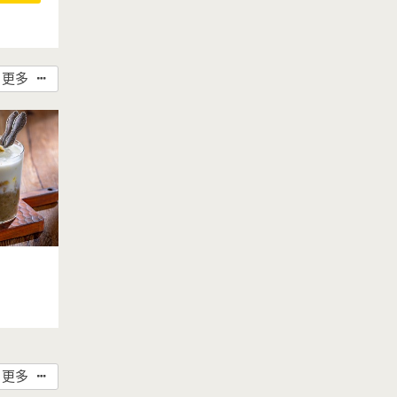
更多
受歡迎的消
台營養調理
煮綠豆到打
另外準備鍋
便~
軟，再攪打
奶混合均勻
更多
，入口帶