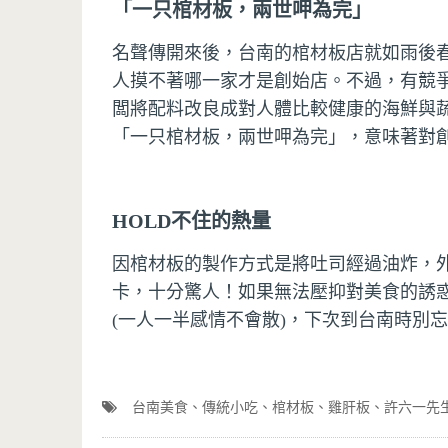
「一只棺材板，兩世呷為完」
名聲傳開來後，台南的棺材板店就如雨後
人摸不著哪一家才是創始店。不過，有競
闆將配料改良成對人體比較健康的海鮮與
「一只棺材板，兩世呷為完」，意味著對
HOLD不住的熱量
因棺材板的製作方式是將吐司經過油炸，外
卡，十分驚人！如果無法壓抑對美食的誘
(一人一半感情不會散)，下次到台南時別
台南美食
傳統小吃
棺材板
雞肝板
許六一先