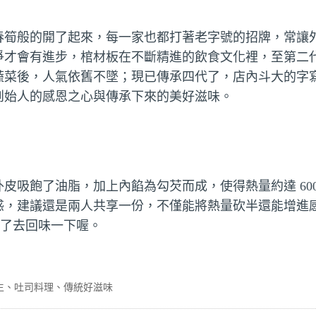
春筍般的開了起來，每一家也都打著老字號的招牌，常讓
爭才會有進步，棺材板在不斷精進的飲食文化裡，至第二
蔬菜後，人氣依舊不墜；現已傳承四代了，店內斗大的字
創始人的感恩之心與傳承下來的美好滋味。
皮吸飽了油脂，加上內餡為勾芡而成，使得熱量約達 600
惑，建議還是兩人共享一份，不僅能將熱量砍半還能增進
忘了去回味一下喔。
生
吐司料理
傳統好滋味