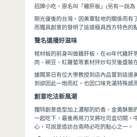
招牌小吃，原名叫「雞肝板」(另有一說為
剛光復後的台灣，因美軍駐地的關係而有
而獨具創意的發明了這道極具西方特色的
聲名遠播好滋味
棺材板的前身叫做雞肝板，在40年代雞肝
肉、碗豆、紅蘿蔔等素材拌炒勾芡後盛裝
據聞某日有位大學教授到店內品嘗到這道
到卻因此一炮而紅，也因口味充滿特殊感
創意吃法新風潮
獨特創意造型加上濃郁的奶香、金黃酥脆
一起吃下，最後再用刀叉將吐司盒切開，
心，可說是造訪台南時必吃的點心之一。