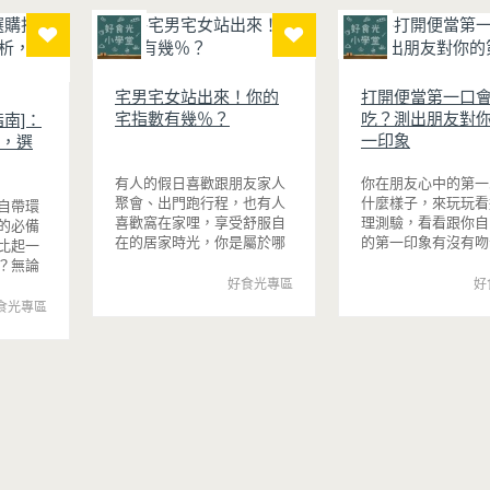
軟細緻，還能吃到脆瓜爽脆的口
有綠豆天然清香，搭
增加濕潤
感。蒜香醬汁與脆瓜獨特的甘甜
香，冰冰喝清涼又消
淡淡的茶
完美融合，每一口都充滿濃濃古
日一定要喝一杯！
蘇，這款
早味，帶便當、配稀飯、配白飯
論是下午
都好吃，讓人忍不住多扒好幾口
宅男宅女站出來！你的
打開便當第一口
在控制飲
飯，是一道簡單又美味的經典家
宅指數有幾％？
吃？測出朋友對
南]：
，都能大
常菜。
一印象
的日系點
，選
有人的假日喜歡跟朋友家人
你在朋友心中的第一
聚會、出門跑行程，也有人
什麼樣子，來玩玩看
自帶環
喜歡窩在家哩，享受舒服自
理測驗，看看跟你自
的必備
在的居家時光，你是屬於哪
的第一印象有沒有吻
比起一
一種呢？
？無論
製飲
好食光專區
好
本文介
食光專區
重點。