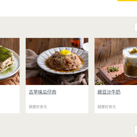
豆乳提拉
瓜仔肉是許多人從小吃到大的經
綠豆沙牛奶是夏天超
古早味瓜仔肉
綠豆沙牛奶
統馬斯卡
典便當菜，鹹香下飯、簡單卻百
暑飲品，在家只要一
與負擔，
吃不膩。只要把食材拌一拌放進
機就能輕鬆完成！從
感。豆腐
鍋寶好食光
電鍋，就能一鍋到底輕鬆完成，
鍋寶好食光
冰沙一機搞定，不用
更低熱量
不用顧火和翻炒，很適合夏天在
子或果汁機，省時又方
奶油，入
家做來吃，省時又不用流汗。
先把綠豆煮到綿密鬆
微苦茶香
蒸好的瓜仔肉鮮嫩多汁，絞肉吸
成綠豆沙，最後跟牛
豆粉，甜
飽脆瓜醬汁的甘甜鹹香，入口柔
就完成~口感細緻滑順
。