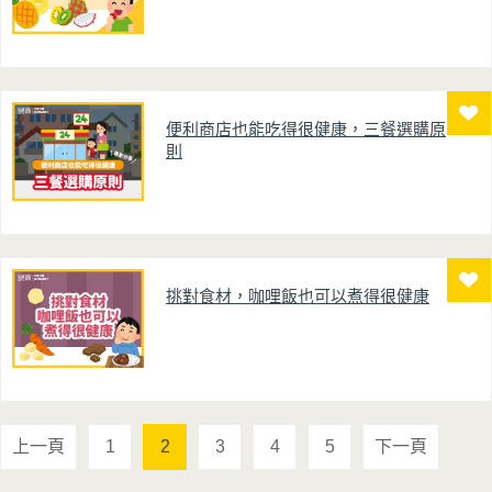
便利商店也能吃得很健康，三餐選購原
則
挑對食材，咖哩飯也可以煮得很健康
上一頁
1
2
3
4
5
下一頁