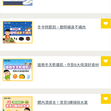
冬令時節到，聰明補身不補肉
搶救冬天乾癢肌，吃對6大保濕好食材
體內清道夫！常見5種掃除水果