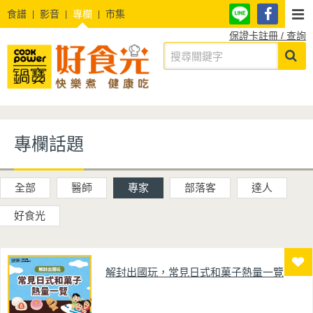
食譜
影音
專欄
市集
保證卡註冊 / 查詢
專欄話題
全部
醫師
專家
部落客
達人
好食光
解封出國玩，常見日式和菓子熱量一覽