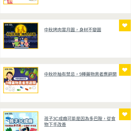
中秋烤肉賞月圓，身材不變圓
中秋吃柚有禁忌，9種藥物患者應避開
孩子3C成癮可能是因為多巴胺，從食
物下手改善