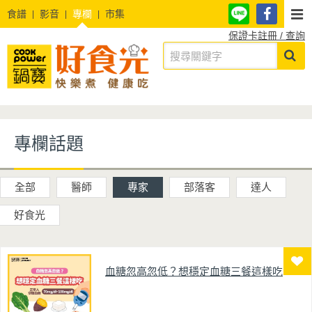
食譜
影音
專欄
市集
保證卡註冊 / 查詢
專欄話題
全部
醫師
專家
部落客
達人
好食光
血糖忽高忽低？想穩定血糖三餐這樣吃