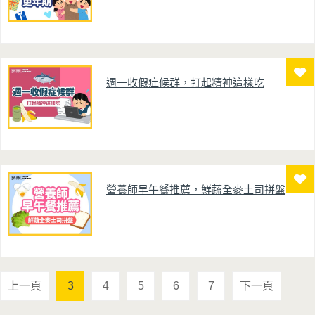
週一收假症候群，打起精神這樣吃
營養師早午餐推薦，鮮蔬全麥土司拼盤
上一頁
3
4
5
6
7
下一頁