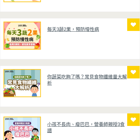
每天3蔬2果，預防慢性病
你蔬菜吃夠了嗎？常見食物纖維量大解
析
小孩不長肉、瘦巴巴，營養師親授3食
譜