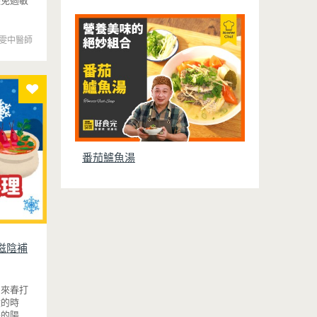
避免過敏
雯中醫師
番茄鱸魚湯
滋陰補
，來春打
收的時
體的陽