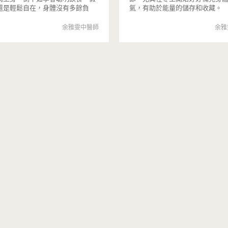
還是輕鬆自在，身體沒有多餘負
氣，有助於能量的儲存和收藏。
余雅雯中醫師
余雅