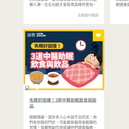
鄉人潮，在在勾起大家疫情高峰的害怕，
期過後
以下介紹常見兩種長新冠咳嗽類型與3道
擔。
改善食譜。
余雅雯中醫師
失眠好困擾！3道中醫助眠飲食與飲
品
睡眠障礙，是許多人心中說不出的苦，他
們來到我的門診，可能都有服用安眠藥的
習慣，但藥物副作用卻讓他們頭昏腦脹、