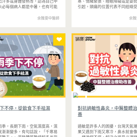
出汗多或身體發熱等，認為自己中
寒、情緒緊張、睡眠障礙或是姿
未必每個病人都是中暑，也有可能
引起，頭痛的位置代表不同經絡
冒，以下介紹。
部分也是診斷的重點，其中，最
是偏頭痛。
余雅雯中醫師
余雅
下不停，從飲食下手祛濕
對抗過敏性鼻炎，中醫整體
善
雨季，長期下雨，空氣濕度高，濕
過敏是許多人的困擾，台灣天氣
就漸漸變多，有句話說，「千寒易
果又遇到下雨又寒冷，鼻水就會