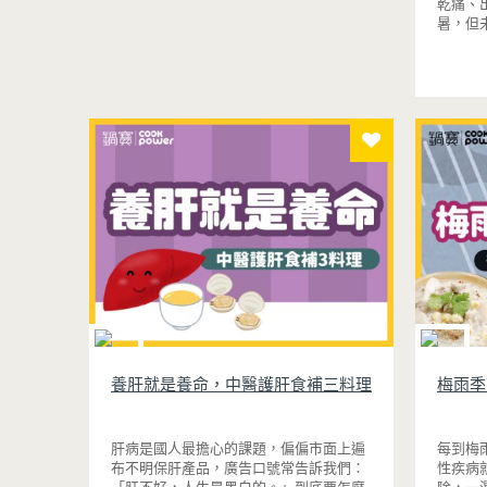
乾痛、
暑，但
是熱感
養肝就是養命，中醫護肝食補三料理
梅雨季
肝病是國人最擔心的課題，偏偏市面上遍
每到梅
布不明保肝產品，廣告口號常告訴我們：
性疾病