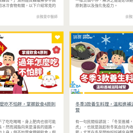
濕難去。」濕熱體質難緩解多半與
一樣流個不停，解決之道是必須
用冰冷食物有關，以下介紹常見的
原刺激以及強化免疫力。
況與飲食緩解之道。
余雅雯中醫師
余雅
麼吃不怕胖，掌握飲食4原則
冬季3款養生料理，溫和進補
腎
不了吃吃喝喝，身上肥肉也很可能
有一句民間俗諺說：「冬至進補
長，然而減脂向來是漫長的道路，
虎」，也就是說趁秋冬氣血往內
肉上身，倒不如學會聰明飲食，假
節，尤其在冬至開始好好補充身