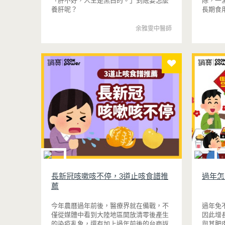
「肝不好，人生是黑白的。」到底要怎麼
除，一
養肝呢？
長期食
濕邪狀
余雅雯中醫師
長新冠咳嗽咳不停，3道止咳食譜推
過年怎
薦
今年農曆過年前後，醫療界就在備戰，不
過年免
僅從媒體中看到大陸地區開放清零後產生
因此增
的染疫亂象，還有加上過年前後的台商返
與其肥