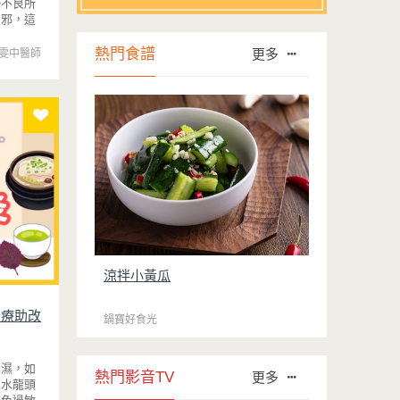
勢不良所
受邪，這
惱人的就
熱門食譜
更多
雯中醫師
涼拌小黃瓜
治療助改
鍋寶好食光
潮濕，如
熱門影音TV
更多
像水龍頭