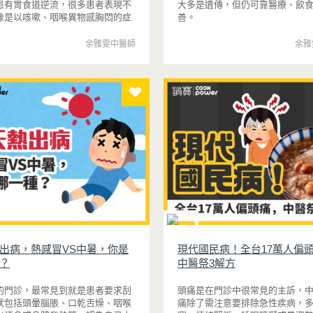
患有胃食道逆流，很多患者表現不
大多是遺傳，但仍可靠醫療、飲
像是以咳嗽、咽喉異物感胸悶的症
善。
，如果沒有經過胃鏡檢查，經常會
吸道疾病治療，而症狀遲遲沒改
余雅雯中醫師
余雅
出病，熱感冒VS中暑，你是
現代國民病！全台17萬人偏
？
中醫祭3解方
的門診，最常見到就是患者要求刮
頭痛是在門診中很常見的主訴，
狀包括頭暈腦脹、口乾舌燥、咽喉
痛除了需注意要排除急性疾病，