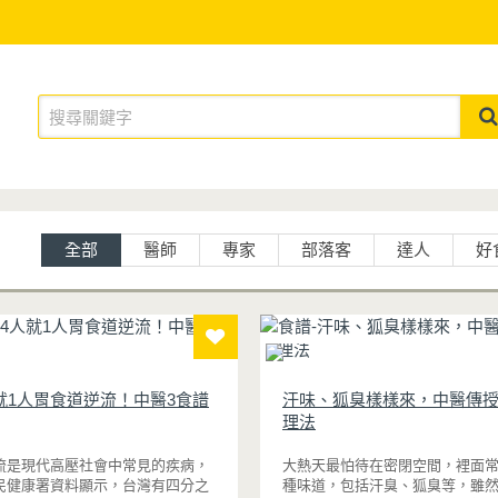
全部
醫師
專家
部落客
達人
好
就1人胃食道逆流！中醫3食譜
汗味、狐臭樣樣來，中醫傳
理法
流是現代高壓社會中常見的疾病，
大熱天最怕待在密閉空間，裡面
民健康署資料顯示，台灣有四分之
種味道，包括汗臭、狐臭等，雖