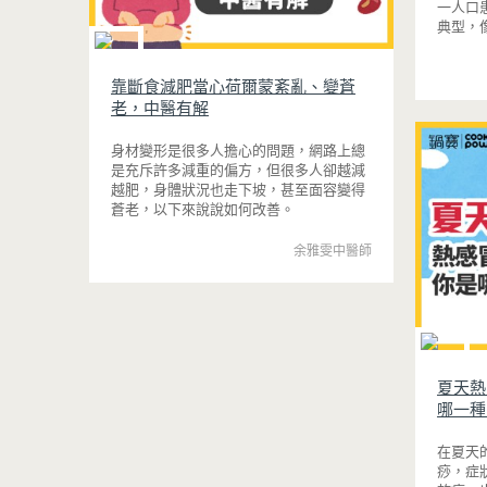
一人口
典型，
狀呈現
被當呼
靠斷食減肥當心荷爾蒙紊亂、變蒼
善。
老，中醫有解
身材變形是很多人擔心的問題，網路上總
是充斥許多減重的偏方，但很多人卻越減
越肥，身體狀況也走下坡，甚至面容變得
蒼老，以下來說說如何改善。
余雅雯中醫師
夏天熱
哪一種
在夏天
痧，症