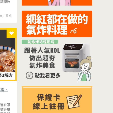
食調理改
雯中醫師
頭痛，
中醫看頭
多數是風