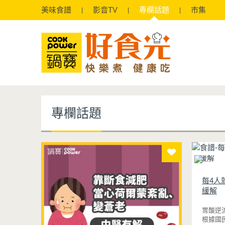
美味
食譜
影音
TV
專欄
話題
市集
專欄話題
每4人
緩解
胃酸逆
根據國