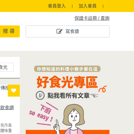
會員登入
加入會員
保證卡註冊 / 查詢
搜 尋
寫食譜
食光
授飲食調
常充斥各
然體味重