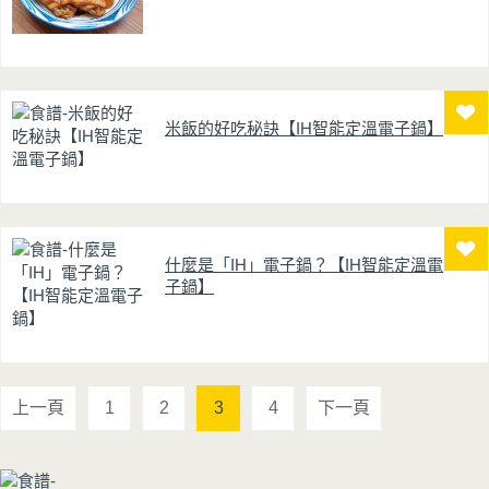
米飯的好吃秘訣【IH智能定溫電子鍋】
什麼是「IH」電子鍋？【IH智能定溫電
子鍋】
上一頁
1
2
3
4
下一頁