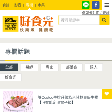
食譜
影音
專欄
市集
保證卡註冊 / 查詢
專欄話題
全部
醫師
專家
部落客
達人
好食光
讓Costco牛排升級為米其林星級牛排
【IH智能定溫電子鍋】