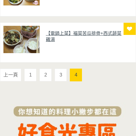
【電鍋上菜】福菜苦瓜排骨+西式蔬菜
雞湯
上一頁
1
2
3
4