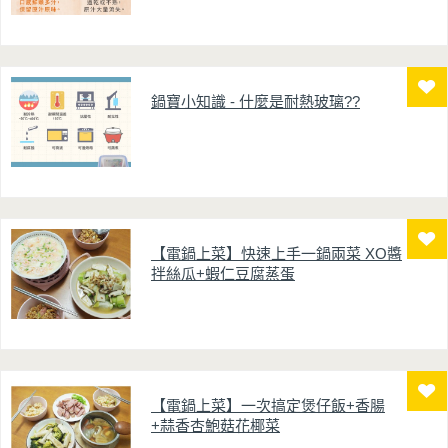
鍋寶小知識 - 什麼是耐熱玻璃??
【電鍋上菜】快速上手一鍋兩菜 XO醬
拌絲瓜+蝦仁豆腐蒸蛋
【電鍋上菜】一次搞定煲仔飯+香腸
+蒜香杏鮑菇花椰菜