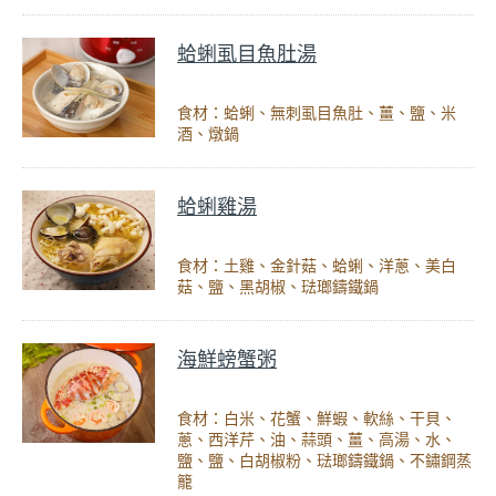
蛤蜊虱目魚肚湯
食材：蛤蜊、無刺虱目魚肚、薑、鹽、米
酒、燉鍋
蛤蜊雞湯
食材：土雞、金針菇、蛤蜊、洋蔥、美白
菇、鹽、黑胡椒、琺瑯鑄鐵鍋
海鮮螃蟹粥
食材：白米、花蟹、鮮蝦、軟絲、干貝、
蔥、西洋芹、油、蒜頭、薑、高湯、水、
鹽、鹽、白胡椒粉、琺瑯鑄鐵鍋、不鏽鋼蒸
籠