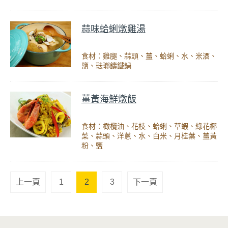
蒜味蛤蜊燉雞湯
食材：雞腿、蒜頭、薑、蛤蜊、水、米酒、
鹽、琺瑯鑄鐵鍋
薑黃海鮮燉飯
食材：橄欖油、花枝、蛤蜊、草蝦、綠花椰
菜、蒜頭、洋蔥、水、白米、月桂葉、薑黃
粉、鹽
上一頁
1
2
3
下一頁