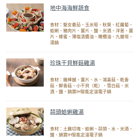
地中海海鮮蔬食
食材：聖女番茄、玉米筍、秋葵、紅蘿蔔、
蛤蜊、豬肉片、薑片、鹽、米酒、洋蔥、薑
片、蜂蜜、薄塩清醬油、橄欖油、九層塔、
湯鍋
珍珠干貝鮮菇雞湯
食材：雞棒腿、薑片、水、鴻喜菇、乾香
菇、鮮香菇、小干貝（乾）、雪白菇、米
酒、鹽、鍋寶IH智能定溫電子鍋
蒜頭蛤蜊雞湯
食材：土雞切塊、蛤蜊、蒜頭、水、米酒、
鹽、鍋寶IH智能定溫電子鍋