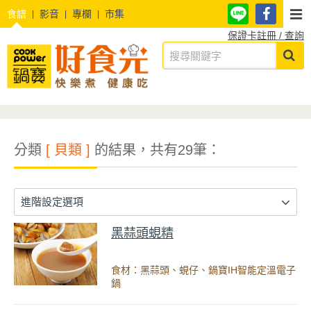
食譜
影音
專欄
市集
保證卡註冊 / 查詢
分類
[ 貝類 ]
的結果，共有29筆：
進階設定選項
黑蒜頭蜆精
食材：黑蒜頭、蜆仔、鍋寶IH智能定溫電子
鍋