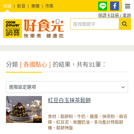
食譜
影音
專欄
市集
保證卡註冊 / 查詢
分類
[ 各國點心 ]
的結果，共有31筆：
進階設定選項
紅豆白玉抹茶鬆餅
食材：鬆餅粉、牛奶、雞蛋、抹茶粉、麻吉
條、紅豆泥、無鹽奶油、多功能計時鬆餅
機、鬆餅烤盤