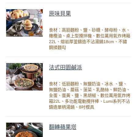
原味貝果
食材：高筋麵粉、鹽、砂糖、酵母粉、水、
橄欖油、桌上型攪拌機、數位萬用氣炸烤箱
22L、熔岩厚釜鑄造不沾湯鍋18cm、不鏽
鋼揉麵勾
法式田園鹹派
食材：低筋麵粉、無鹽奶油、冰水 、鹽、
無鹽奶油、蘑菇、菠菜、乳酪絲、鮮奶油、
全蛋、蛋黃、鹽、黑胡椒、數位萬用氣炸烤
箱22L、多功能電動攪拌棒、Lumi系列不沾
鑄造單柄湯鍋、8吋模具
翻轉蘋果塔