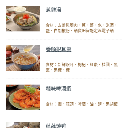
蔥雞湯
食材：去骨雞腿肉、蔥、薑、水、米酒、
鹽、白胡椒粉、鍋寶IH智能定溫電子鍋
養顏銀耳羹
食材：新鮮銀耳、枸杞、紅棗、桂圓、黑
棗、黑糖、糖
蒜味啤酒蝦
食材：蝦、蒜頭、啤酒、油、鹽、黑胡椒
蓮藕燒雞