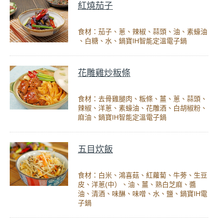
紅燒茄子
食材：茄子、蔥、辣椒、蒜頭、油、素蠔油
、白糖、水、鍋寶IH智能定溫電子鍋
花雕雞炒粄條
食材：去骨雞腿肉、粄條、薑、蔥、蒜頭、
辣椒、洋蔥、素蠔油、花雕酒、白胡椒粉、
麻油、鍋寶IH智能定溫電子鍋
五目炊飯
食材：白米、鴻喜菇、紅蘿蔔、牛蒡、生豆
皮、洋蔥(中）、油、薑、熟白芝麻、醬
油、清酒、味醂、味噌、水、鹽、鍋寶IH電
子鍋