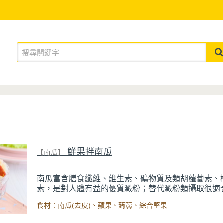
鮮果拌南瓜
【南瓜】
南瓜富
含膳食纖維、維生素、礦物質及類胡蘿蔔素、
素，是對人體有益的優質澱粉；替代澱粉類攝取很適
訴求或血糖血脂、體重控制者選用。蘋果也可以替換
食材：南瓜(去皮)、蘋果、蒟蒻、綜合堅果
（花枝、蝦仁...等）；另，撒上碎杏仁粒、腰果；別
風味。出自【話題專欄】營養師 黃雅慧《
外在凍齡