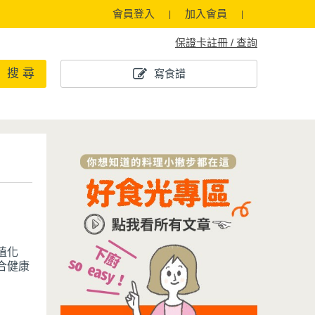
會員登入
加入會員
保證卡註冊 / 查詢
搜 尋
寫食譜
植化
合健康
成海鮮
具一番
、內在