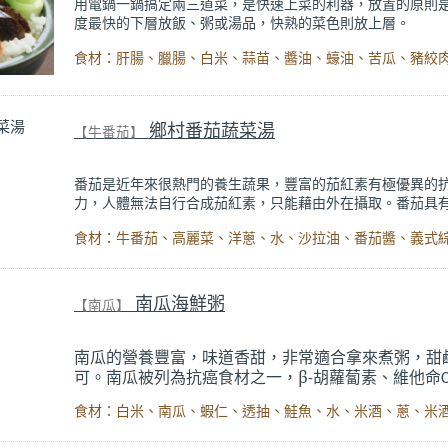
用電鍋一鍋搞定兩三道菜，是快速上菜的利器，放置的原則
度最快的下層放飯、粥或湯品，快熟的菜色則放上層。
鄉村番茄蔬菜湯
【牛番茄】
番茄是近年來很熱門的養生蔬果，豐富的茄紅素有極優異的
力，人體無法自行合成茄紅素，只能藉由外在攝取。番茄具
生功效，搭配滿滿的蔬菜，這一鍋湯營養十足。蔬菜的香甜
裡，這道湯品單喝也很有飽足感。
南瓜海鮮粥
【南瓜】
南瓜的營養豐富，味道香甜，非常適合拿來煮粥，甜
可。南瓜被列為抗癌食材之一，β
胡蘿蔔素、維他命
-
皆具抗氧化力，且可抑制癌細胞生長。南瓜與海鮮也
拍，鮮味顯得更加溫和。冷冷的天，喝一碗暖暖的粥
的風味，溫暖你我的胃。