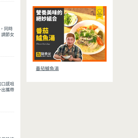
，同時
、調節女
適合想要
番茄鱸魚湯
的口感咀
外出攜帶
，還有豐