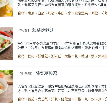
南瓜和燕麥都是低卡營養價值又高的食物，在微涼的早晨喝
粥，養顏又美容。南瓜含有豐富的膳食纖維、維生素A，具有
抗氧化效果；燕麥則是降低膽固醇、減重的好食材，兩種主
食材：南瓜、白飯、燕麥、牛奶、水、綜合堅果、冰糖、分
供粥品天然的甜味，可以補充體力又沒有熱量負擔，是非常
粥品。
秋葵炒雙菇
【秋葵】
每年5-9月是秋葵盛產的季節，《本草綱目》裡就記載著秋葵
效用。「秋葵」含豐富的膳食纖維能夠顧胃、穩定血糖、降
合牙口不好、胃不好的人食用；只是秋葵性偏寒涼，脾胃虛
腹瀉者不宜多吃。這道食譜與菇類一起拌炒，膳食纖維更加
助於腸胃蠕動。
蔬菜巫婆湯
【牛番茄】
大名鼎鼎的巫婆湯，傳說中按照祕笈連喝七天就能享瘦，材
太一致，有些會加高麗菜、芹菜，甚至是蘋果，以健康瘦身
吃蔬菜，可以增加飽足感，也降低熱量的攝取，而湯底有番
蔥、胡蘿蔔這些具有甜味的蔬菜，喝起來也相當美味無負擔