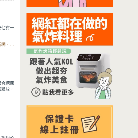
更佔有一
食材：斜管麵、牛番茄、洋蔥、培根片、蒜頭、紅辣椒、番茄糊、鹽、黑胡椒、帕瑪森起司粉、平底鍋
適合糖尿
的釋放，
保護皮
人體自
患者大有