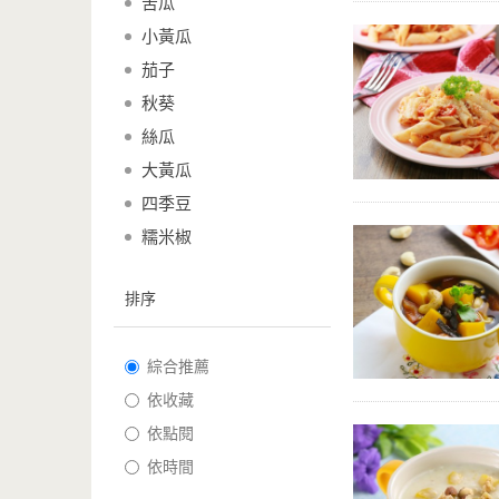
苦瓜
小黃瓜
茄子
秋葵
絲瓜
大黃瓜
四季豆
糯米椒
排序
綜合推薦
依收藏
依點閱
依時間