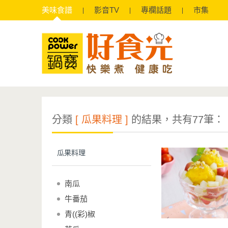
美味
食譜
影音
TV
專欄
話題
市集
分類
[ 瓜果料理 ]
的結果，共有77筆：
瓜果料理
南瓜
牛番茄
青((彩)椒