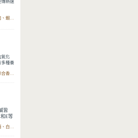
是傳熱速
食材：肝腸、臘腸、白米、蒜苗、醬油、蠔油、苦瓜、豬絞肉、蝦米、蔥、香菜、太白粉、醬油、白胡椒粉、香油
抗氧化
有多種養
釋放在湯
食材：牛番茄、高麗菜、洋蔥、水、沙拉油、番茄醬、義式綜合香料、鹽、黑胡椒、炒鍋、分離式不銹鋼電鍋
鹹皆
和
等
C
E
很合
食材：白米、南瓜、蝦仁、透抽、鮭魚、水、米酒、蔥、米酒、白胡椒粉、鹽、分離式電鍋
，香甜