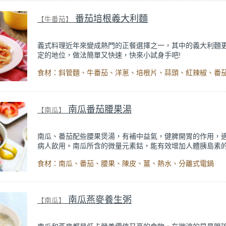
內文。
長春的抗氧化哲學
》
番茄培根義大利麵
【牛番茄】
義式料理近年來變成熱門的正餐選擇之一，其中的義大利麵
定的地位，做法簡單又快速，快來小試身手吧!
南瓜番茄腰果湯
【南瓜】
南瓜、番茄配些腰果煲湯，有補中益氣，健脾開胃的作用，
病人飲用。南瓜所含的微量元素鈷，能有效增加人體胰島素
降低血糖；番茄含的維生素P，可保護血管，能防治高血壓，
食材：南瓜、番茄、腰果、陳皮、薑、熱水、分離式電鍋
膚健康；腰果含豐富維生素B、E及多種微量元素，有助消除
由基及改善血糖和胰島素的平衡。三者合而為湯，對糖尿病
裨益。
南瓜燕麥養生粥
【南瓜】