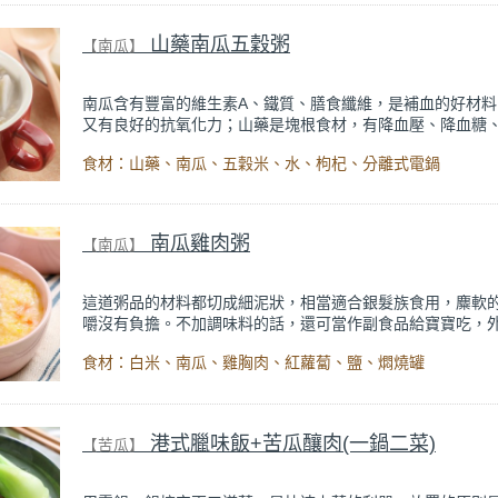
山藥南瓜五穀粥
【南瓜】
南瓜含有豐富的維生素A、鐵質、膳食纖維，是補血的好材料
又有良好的抗氧化力；山藥是塊根食材，有降血壓、降血糖
性荷爾蒙，並且也有良好的抗氧化力，這道粥品的組合相當
食材：山藥、南瓜、五穀米、水、枸杞、分離式電鍋
養顏美容的女性朋友。
南瓜雞肉粥
【南瓜】
這道粥品的材料都切成細泥狀，相當適合銀髮族食用，麋軟
嚼沒有負擔。不加調味料的話，還可當作副食品給寶寶吃，
也非常方便。粥裡的南瓜營養價值高，含有維生素A、B、C
食材：白米、南瓜、雞胸肉、紅蘿蔔、鹽、燜燒罐
富的礦物質和膳食纖維，相當推薦大家試試看！
港式臘味飯+苦瓜釀肉(一鍋二菜)
【苦瓜】