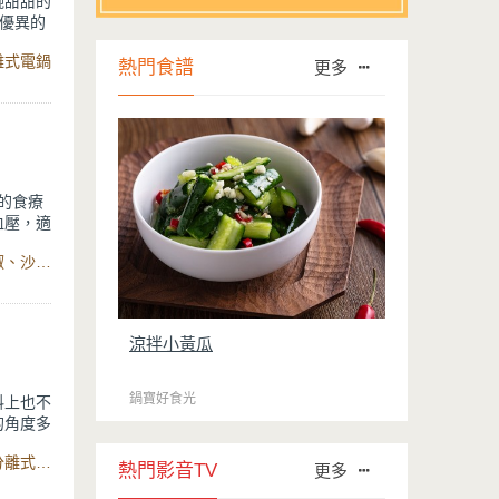
碗甜甜的
優異的
要食材提
離式電鍋
好的養生
熱門食譜
更多
的食療
血壓，適
寒及容易
食材：秋葵、鮮香菇、鴻喜菇、辣椒、蔥、蒜頭、鹽、黑胡椒、沙拉油、高湯、金鑽不沾鍋
豐富，有
涼拌小黃瓜
鍋寶好食光
料上也不
的角度多
茄、洋
食材：蕃茄、大白菜、洋蔥、紅蘿蔔、青椒、蔥、水、鹽、分離式電鍋
。
熱門影音TV
更多