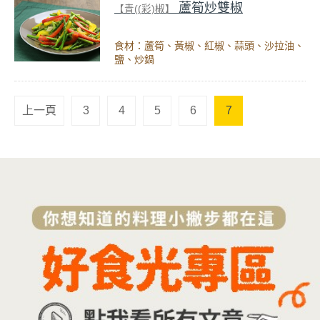
蘆筍炒雙椒
【青((彩)椒】
食材：蘆筍、黃椒、紅椒、蒜頭、沙拉油、
鹽、炒鍋
上一頁
3
4
5
6
7