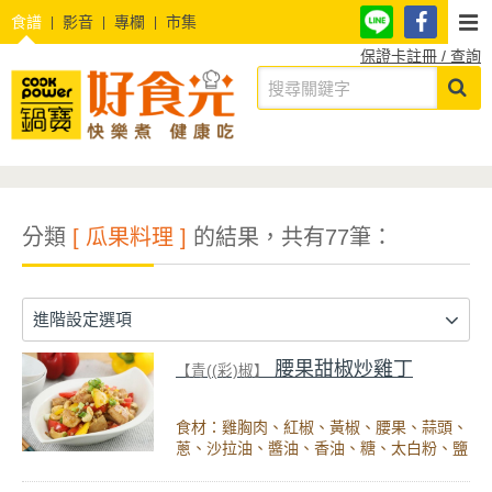
食譜
影音
專欄
市集
保證卡註冊 / 查詢
分類
[ 瓜果料理 ]
的結果，共有77筆：
進階設定選項
腰果甜椒炒雞丁
【青((彩)椒】
食材：雞胸肉、紅椒、黃椒、腰果、蒜頭、
蔥、沙拉油、醬油、香油、糖、太白粉、鹽