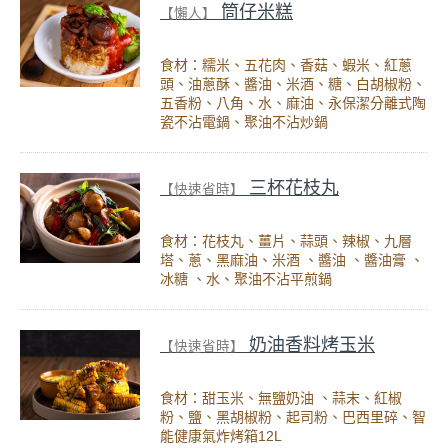
筒仔米糕
【懶人】
食材：糯米、五花肉、香菇、蝦米、紅蔥
頭、油蔥酥、醬油、米酒、糖、白胡椒粉、
五香粉、八角、水、麻油、永保潔分離式陶
瓷不沾電鍋、聚油不沾炒鍋
三杯花枝丸
【快速省時】
食材：花枝丸、薑片、蒜頭、辣椒、九層
塔、蔥、黑麻油、米酒 、醬油 、醬油膏 、
冰糖 、水、聚油不沾平煎鍋
奶油香料烤玉米
【快速省時】
食材：甜玉米、無鹽奶油 、蒜末、紅椒
粉、鹽、黑胡椒粉、起司粉、巴西里碎、智
能健康氣炸烤箱12L