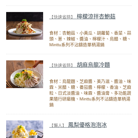
檸檬涼拌杏鮑菇
【快速省時】
食材：杏鮑菇、小黃瓜、胡蘿蔔、香菜、蒜
頭、蔥、辣椒、醬油、檸檬汁、烏醋、糖、
Minttu系列不沾鑄造單柄湯鍋
胡麻烏龍冷麵
【快速省時】
食材：烏龍麵、芝麻醬、美乃滋、醬油、味
霖、米醋、糖、番茄醬、檸檬、香油、芝麻
粒、日式淡醬油、味霖、醬油膏、多功能蔬
果隨行研磨機、Minttu系列不沾鑄造單柄湯
鍋
鳳梨優格泡泡冰
【懶人】