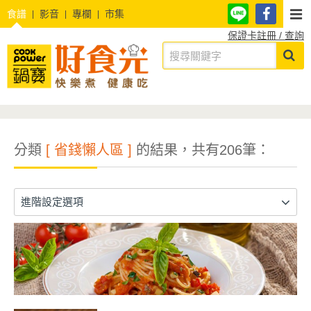
食譜
影音
專欄
市集
保證卡註冊 / 查詢
分類
[ 省錢懶人區 ]
的結果，共有206筆：
進階設定選項