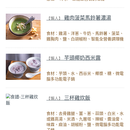
雞肉菠菜馬鈴薯濃湯
【懶人】
食材：雞湯、洋蔥、牛奶、馬鈴薯、菠菜、
雞胸肉、鹽、白胡椒粉、智能全營養調理機
芋頭椰奶西米露
【懶人】
食材：芋頭、水、西谷米、椰漿、糖、微電
腦多功能電子鍋
三杯雞炊飯
【懶人】
食材：去骨雞腿、薑、蔥、蒜頭、白米、水
或雞高湯、米酒、九層塔、辣椒、醬油膏、
味霖、麻油、胡椒粉、鹽、微電腦多功能電
子鍋