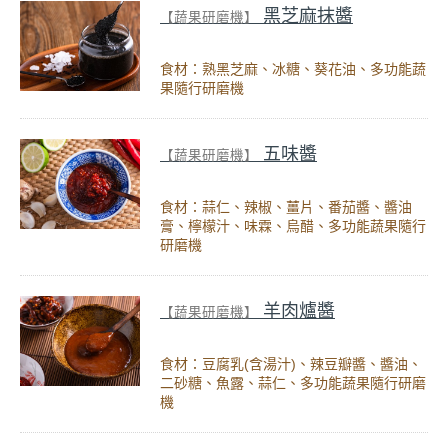
黑芝麻抹醬
【蔬果研磨機】
食材：熟黑芝麻、冰糖、葵花油、多功能蔬
果隨行研磨機
五味醬
【蔬果研磨機】
食材：蒜仁、辣椒、薑片、番茄醬、醬油
膏、檸檬汁、味霖、烏醋、多功能蔬果隨行
研磨機
羊肉爐醬
【蔬果研磨機】
食材：豆腐乳(含湯汁)、辣豆瓣醬、醬油、
二砂糖、魚露、蒜仁、多功能蔬果隨行研磨
機