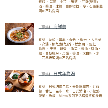
罐頭 、蒜苗、中芹 、米酒 、花雕(紹興)
酒、醬油、冰糖、白胡椒粉、鹽、石墨烯藍
鑽IH不沾湯鍋
海鮮羹
【湯鍋】
食材：蒜頭、薑絲、香菇 、蝦米 、大白菜
、高湯、鯛魚(鱸魚)片、魷魚圈 、蝦仁 、
蛤蜊 、干貝、雞蛋 、香菜、蠔油、醬油、
糖、白胡椒粉、烏醋、香油、太白粉、水
、石墨烯藍鑽IH不沾湯鍋
日式年糕湯
【湯鍋】
食材：日式切塊年糕、去骨雞腿肉、紅蘿
蔔、香菇、昆布、水、日式醬油、小松菜/
菠菜、魚板、Minttu系列不沾鑄造單柄湯鍋