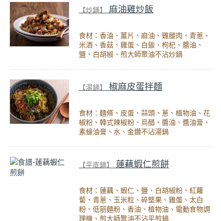
麻油雞炒飯
【炒鍋】
食材：香油、薑片、麻油、雞腿肉、青蔥、
米酒、香菇、雞蛋、白飯、枸杞、醬油、
鹽、白胡椒、煎大師聚油不沾炒鍋
椒麻皮蛋拌麵
【湯鍋】
食材：麵條、皮蛋、蒜頭、蔥、植物油、花
椒粉、韓式辣椒粉、烏醋、醬油、醬油膏、
素蠔油膏、水、金鑽不沾湯鍋
蓮藕蝦仁煎餅
【平底鍋】
食材：蓮藕、蝦仁、鹽、白胡椒粉、紅蘿
蔔、青蔥、玉米粒、碎堅果、雞蛋、太白
粉、低筋麵粉、香油、植物油、電動食物調
理機、煎大師聚油不沾平煎鍋