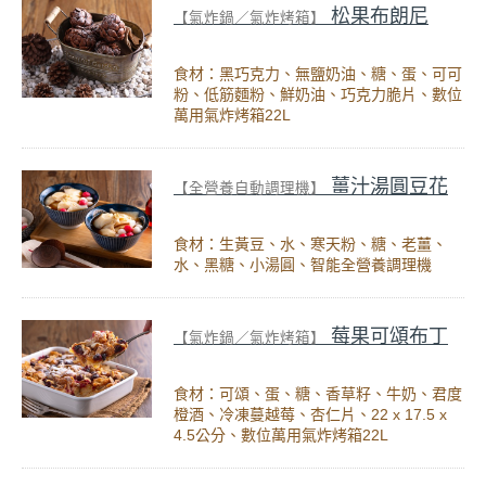
松果布朗尼
【氣炸鍋／氣炸烤箱】
食材：黑巧克力、無鹽奶油、糖、蛋、可可
粉、低筋麵粉、鮮奶油、巧克力脆片、數位
萬用氣炸烤箱22L
薑汁湯圓豆花
【全營養自動調理機】
食材：生黃豆、水、寒天粉、糖、老薑、
水、黑糖、小湯圓、智能全營養調理機
莓果可頌布丁
【氣炸鍋／氣炸烤箱】
食材：可頌、蛋、糖、香草籽、牛奶、君度
橙酒、冷凍蔓越莓、杏仁片、22 x 17.5 x
4.5公分、數位萬用氣炸烤箱22L