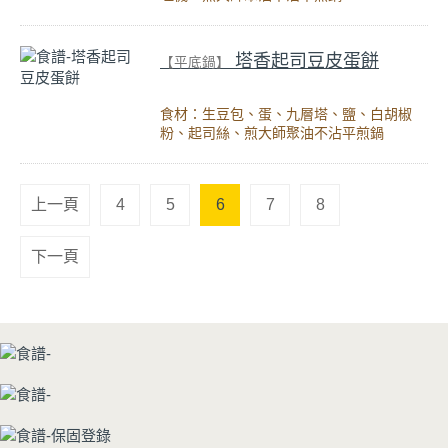
塔香起司豆皮蛋餅
【平底鍋】
食材：生豆包、蛋、九層塔、鹽、白胡椒
粉、起司絲、煎大師聚油不沾平煎鍋
上一頁
4
5
6
7
8
下一頁