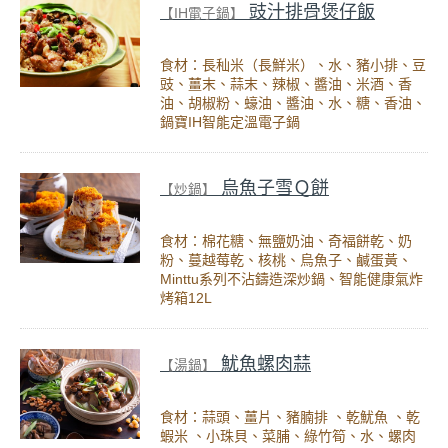
豉汁排骨煲仔飯
【IH電子鍋】
食材：長秈米（長鮮米）、水、豬小排、豆
豉、薑末、蒜末、辣椒、醬油、米酒、香
油、胡椒粉、蠔油、醬油、水、糖、香油、
鍋寶IH智能定溫電子鍋
烏魚子雪Ｑ餅
【炒鍋】
食材：棉花糖、無鹽奶油、奇福餅乾、奶
粉、蔓越莓乾、核桃、烏魚子、鹹蛋黃、
Minttu系列不沾鑄造深炒鍋、智能健康氣炸
烤箱12L
魷魚螺肉蒜
【湯鍋】
食材：蒜頭、薑片、豬腩排 、乾魷魚 、乾
蝦米 、小珠貝、菜脯、綠竹筍、水、螺肉