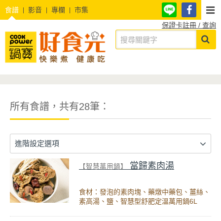
食譜
影音
專欄
市集
保證卡註冊 / 查詢
所有食譜，共有28筆：
進階設定選項
當歸素肉湯
【智慧萬用鍋】
食材：發泡的素肉塊、藥燉中藥包、薑絲、
素高湯、鹽、智慧型舒肥定溫萬用鍋6L