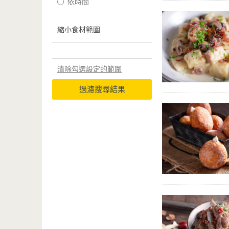
依時間
縮小食材範圍
清除勾選設定的範圍
過濾搜尋結果