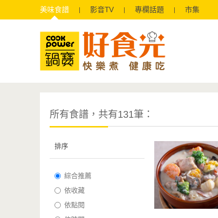
美味
食譜
影音
TV
專欄
話題
市集
所有食譜，共有131筆：
排序
綜合推薦
依收藏
依點閱