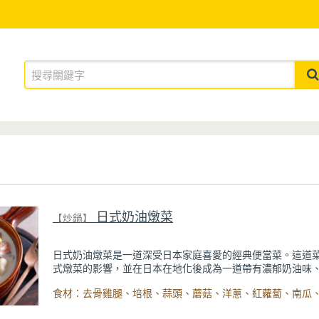
日式奶油燉菜
【炒鍋】
日式奶油燉菜是一道深受日本家庭喜愛的經典便當菜。這道
式燉菜的影響，並在日本在地化後成為一道帶有濃郁奶油味
感的家常菜，冬天來上一碗好滿足。
先把雞腿肉煎香，再拌炒其他配料和蔬菜釋放香氣，接著用
粉、牛奶製作基底白醬，最後燉煮至食材軟嫩就完成！不用