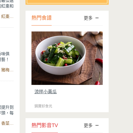
的最佳選
的紅棗和
食材：米酒、市售藥燉排骨中藥材、豬肋排、水、薑、蒜頭、紅棗、醬油、枸杞、鹽、糖、胡椒粉、IH智能定溫電子鍋、石墨烯藍鑽IH不沾深炒鍋
熱門食譜
更多
食材放入
都能嚐到
滿溢、滋
香味俱
廚藝！
香氣也完
食材：植物油、雞蛋、紅蘿蔔、杏鮑菇、香菇、蒜頭、乾蝦、豬梅花、白菜、乾豬皮、高湯、醬油、蠔油、白胡椒粉、鹽巴、石墨烯藍鑽IH不沾深炒鍋
香菇、乾
炒蛋酥就
學起來。
涼拌小黃瓜
鍋寶好食光
糕提升到
芋頭，每
食材：去骨雞腿、乾香菇、開陽、芋頭、蒜頭、蓮藕粉、水、香菜、辣椒、豆瓣醬、米酒、醬油、蠔油、香油、蓮藕粉、胡椒粉、味霖、萬用316分離式不沾電鍋、熔岩厚釜鑄造不沾炒鍋
熱門影音TV
更多
密結合，
口咬下芋