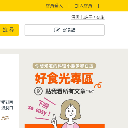
會員登入
加入會員
保證卡註冊 / 查詢
搜 尋
寫食譜
菜受到西
、溫潤口
食材：去骨雞腿、培根、蒜頭、蘑菇、洋蔥、紅蘿蔔、南瓜、馬鈴薯、鴻喜菇、奶油塊、低筋麵粉、牛奶、水、花椰菜、鮮奶油、烘烤堅果、鹽、白胡椒粉、Crete系列極美不沾炒鍋
奶油、麵
特地買料