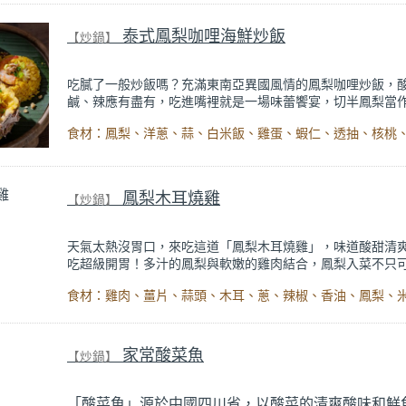
頭的綿密，搭配香氣十足的辛香料與配菜，大人小孩都適合
試看。
泰式鳳梨咖哩海鮮炒飯
【炒鍋】
吃膩了一般炒飯嗎？充滿東南亞異國風情的鳳梨咖哩炒飯，
鹹、辣應有盡有，吃進嘴裡就是一場味蕾饗宴，切半鳳梨當
視覺效果也是100分，拿來宴客超有面子！
「泰式鳳梨咖哩海鮮炒飯」把酸甜的鳳梨與濃郁的咖哩巧妙
然看似違和，但卻意外很搭配，創造出令人驚喜的口感。炒
了蝦子、透抽，鹹香的海鮮與咖哩的香辣完美融合，再加上
甜，完美迸出新滋味。
鳳梨木耳燒雞
【炒鍋】
天氣太熱沒胃口，來吃這道「鳳梨木耳燒雞」，味道酸甜清
吃超級開胃！多汁的鳳梨與軟嫩的雞肉結合，鳳梨入菜不只
雞肉，還能賦予這道料理清新果香，口感更有層次，保證讓
開。
首先將雞肉煎至金黃，拌入新鮮鳳梨和爽脆的木耳，薑片和
氣還能提升整體風味，重點是製作方法簡單，是每個人都能
家常酸菜魚
【炒鍋】
的家常開胃料理，這個夏天你一定要試試！
「酸菜魚」源於中國四川省，以酸菜的清爽酸味和鮮