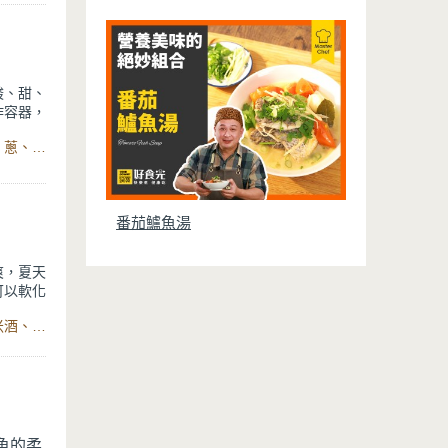
，快來試
酸、甜、
作容器，
食材：鳳梨、洋蔥、蒜、白米飯、雞蛋、蝦仁、透抽、核桃、蔥、醬油、白胡椒粉、米酒、咖哩粉、日式原木黑鍛不沾炒鍋
結合，雖
飯中加入
鳳梨的清
番茄鱸魚湯
爽，夏天
可以軟化
你胃口大
食材：雞肉、薑片、蒜頭、木耳、蔥、辣椒、香油、鳳梨、米酒、醬油、味醂、白胡椒、水、Crete系列極美不沾炒鍋
蒜頭的香
輕鬆上手
魚的柔