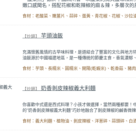
嫩口感聞名，搭配花椒和乾辣椒的麻＆辣，多層次的
受人們喜愛。近幾年最夯的菜色非酸菜魚莫屬啦！
這道菜的核心在於酸菜與魚的完美融合，其實，在家
鬆做出餐廳等級的家常酸菜魚，只需簡單先把魚醃過
花椒油，最後再把所有食材結合起來，就能在家中享
芋頭油飯
【炒鍋】
美食。無論是家庭聚餐，還是朋友聚會，端出這道餐
菜，絕對會讓大家印象深刻。
充滿懷舊風情的古早味料理，是道結合了豐富的文化與地方
油飯源於中國福建地區，是一種傳統的節慶主食，香氣濃郁
富，飽腹感十足。
芋頭油飯加入了綿密的芋頭，不僅豐富了油飯的口感，也增
的甜味，吃起來更有層次，芋頭還提供了額外的纖維和營養
小孩吃都很適合。糯米的Q與芋頭的軟相互融合，配上用豬
奶香剝皮辣椒義大利麵
【炒鍋】
頭爆香的豬肉絲、香菇、蝦米，不管是作為節慶食品還是家
色，都是個絕佳的選擇。
你喜歡中式還是西式料理？小孩才做選擇，當然兩種都要！
的”奶香剝皮辣椒義大利麵”巧妙地融合了剝皮辣椒的鹹香微
油的濃郁奶香，口味獨特，是讓人吮指回味的創意美食。
簡單幾個步驟，就能輕鬆做出餐廳級美味！重點在於先把剝
香後撈起，最後起鍋後再放回去，這種作法不但保留了剝皮