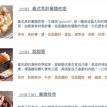
理包，用家裡現有的材料就能輕鬆做，多樣蔬菜營養豐富，
甜濃郁的醬汁，讓挑食的小孩也愛吃，快來試試吧！
義式馬鈴薯麵疙瘩
【炒鍋】
義式馬鈴薯麵疙瘩，又稱為"gnocchi", 是一種源自義大利的
菜，由簡單食材馬鈴薯、低筋麵粉和鹽製作而成，它的歷史
久，最早可追溯到西元2世紀的羅馬時代。
麵疙瘩的軟嫩口感和多層次的風味受到很多人的喜愛，常見
各地的家庭餐廳。做法很簡單，先把馬鈴薯蒸熟壓泥，與鹽
合後壓成特定形狀，煮至浮起後撈起，再和其他食材一起快
加入奶油、高湯和鮮奶油收汁，撒上調味料增添風味就完成
甜甜圈
【炒鍋】
國料理的你一定要試試。
愛吃甜的澱粉控學起來，甜甜圈也能在家自己做！表皮炸得
脆，裡面麵包體扎實有口感，再搭配自己喜歡的內餡，一口
指數滿滿。
特別是家裡有小朋友的更要學，從揉麵糰到捏形狀，處處都
揮創意的空間。自己做也更加安心衛生，選擇新鮮食材，新
油，而且還可以自行減少甜度，吃起來更健康美味！作法超
藥燉排骨
【IH電子鍋】
也來試試吧！