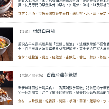
隨著天氣漸涼，來份營養滿滿的藥燉排骨，絕對是暖身補氣
擇。使用專門的藥燉排骨中藥材，如黨參、熟地，以及滋補
枸杞，不僅美味還有助健康。
烹煮過程超簡單，只要先汆燙豬肋排去除雜質，接著把所有
IH電子鍋，利用厚釜鍋慢慢燉煮，讓藥材充分揮發，每一口
濃郁的藥材香氣和豬肉的鮮美，在家就能輕鬆完成一鍋香氣
補養生的美味湯品。
蛋酥白菜滷
【炒鍋】
重現古早味辦桌經典菜「蛋酥白菜滷」，這道家常菜不僅色
全，而且烹調方法與準備食材都很簡單，完全適合在家大展
把傳統的油炸蛋酥改良為炒蛋酥，不僅健康，且易於製作，
全不減。主要食材包括豐富的蔬菜以及香氣十足的配料，如
蝦、豬皮等等，白菜與高湯一起煨煮，最後撒上金黃酥脆的
完成！香氣撲鼻，口感層次豐富，這道台式經典美味一定要
香菇滑雞芋籤糕
【電鍋／電子鍋】
重新詮釋傳統台灣美食，「香菇滑雞芋籤糕」將普通的芋籤
另一個新層次！混合了嫩滑的雞腿肉、鮮美的香菇與綿密的
口咬下都是豐富的口感與味蕾享受。
首先將開陽、香菇、芋頭炒香，再加入蓮藕粉麵糊讓食材緊
上層鋪上乾香菇和醃好的雞腿肉，放進電鍋蒸熟就搞定！一