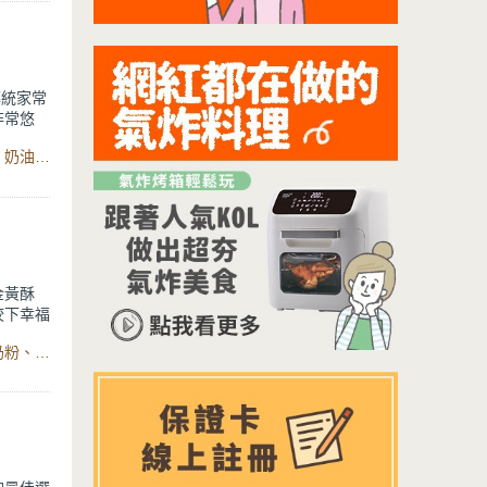
因為有香
傳統家常
非常悠
食材：馬鈴薯、鹽、低筋麵粉、蘑菇、植物油、培根、蒜頭、奶油塊、高湯、鮮奶油、白胡椒粉、帕馬森起司、巴西里、Crete系列極美不沾炒鍋、石墨烯藍鑽IH不沾湯鍋
於義大利
和麵粉混
炒，最後
！喜歡異
金黃酥
咬下幸福
食材：新鮮酵母、牛奶、高筋麵粉、低筋麵粉、糖、雞蛋、奶粉、鹽、無鹽奶油、Eternal系列316不鏽鋼深炒鍋
是孩子發
鮮的炸
簡單，你