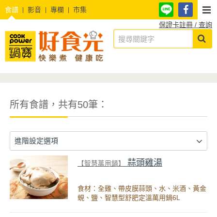
食譜
影音
專欄
市集
保證卡註冊 / 查詢
所有食譜，共有50筆：
進階設定選項
蒜頭雞湯
【智慧萬用鍋】
食材：全雞、帶皮膜蒜頭、水、米酒、黃金
蜆、鹽、智慧型舒肥定溫萬用鍋6L