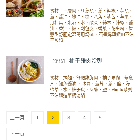
食材：三層肉、紅蔥頭、蔥、辣椒、蒜頭、
薑、醬油、蠔油、糖、八角、滷包、草菓、
月桂葉、米酒、水、酸菜、蒜末、辣椒、醬
油、香油、糖、刈包皮、香菜、花生粉、智
慧型舒肥定溫萬用鍋6L、石墨烯藍鑽IH不沾
平煎鍋
柚子雞肉冷麵
【湯鍋】
食材：拉麵、舒肥雞胸肉、柚子果肉、柴魚
片、鰹魚醬油 、味霖、薑片、蔥、鹽、海
帶芽、水、柚子皮、味醂、鹽、Minttu系列
不沾鑄造單柄湯鍋
上一頁
1
2
3
4
5
下一頁