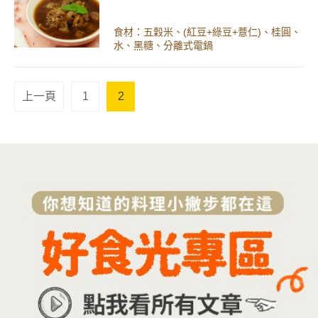
食材：五穀米、(紅豆+綠豆+薏仁)、桂圓、
水、黑糖、分離式電鍋
上一頁
1
2