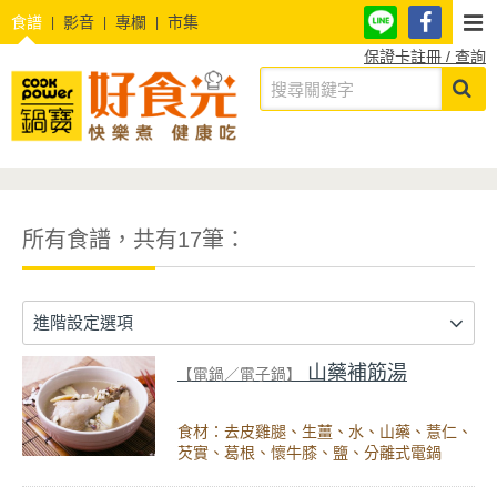
食譜
影音
專欄
市集
保證卡註冊 / 查詢
所有食譜，共有17筆：
進階設定選項
山藥補筋湯
【電鍋／電子鍋】
食材：去皮雞腿、生薑、水、山藥、薏仁、
芡實、葛根、懷牛膝、鹽、分離式電鍋