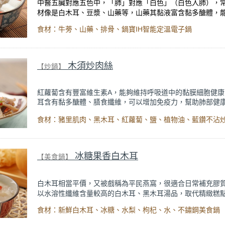
中醫五臟對應五色中，「肺」對應「白色」（白色入肺），
材像是白木耳、豆漿、山藥等，山藥其黏液富含黏多醣體，
部，牛蒡富含膳食纖維，可增加湯頭口感
。秋冬飲用牛蒡山
食材：牛蒡、山藥、排骨、鍋寶IH智能定溫電子鍋
最為合適，可以抵禦乾燥冷空氣，滋潤養肺，保護支氣管健
【話題專欄】營養師 鄭欣宜《
秋冬保健看這邊！營養師教你
身抗流感！
》內文。
木須炒肉絲
【炒鍋】
紅蘿蔔含有豐富維生素A，能夠維持呼吸道中的黏膜細胞健康
耳含有黏多醣體、膳食纖維，可以增加免疫力，幫助肺部健
肌肉為優質蛋白質，可幫助提高體力、修補肺部。三種簡單
食材：豬里肌肉、黑木耳、紅蘿蔔、鹽、植物油、藍鑽不沾
炒成健康的料理，只利用鹽巴微微調味，即成簡單又美味的
自【話題專欄】營養師 鄭欣宜《
秋冬保健看這邊！營養師教
強身抗流感！
》內文。
冰糖果香白木耳
【美食鍋】
白木耳相當
平價，又被戲稱為平民燕窩，很適合日常補充膠
以水溶性纖維含量較高的白木耳、黑木耳湯品，取代精緻糕
餅乾類，以增加膳食纖維攝取。再均衡攝取六大類食物，並
食材：新鮮白木耳、冰糖、水梨、枸杞、水、不鏽鋼美食鍋
食材，可以有效避免便秘、大腸息肉、胃食道逆流、腸躁症
問題。