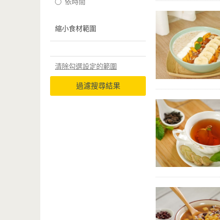
依時間
縮小食材範圍
清除勾選設定的範圍
過濾搜尋結果