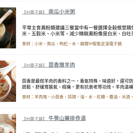
南瓜小米粥
【IH電子鍋】
平常主食澱粉類建議三餐當中有一餐選擇全榖根莖類
米、五穀米、小米等，減少精緻澱粉像是白米、白吐
包類等。小米粥屬於常見暖胃食材。
食材：小米、南瓜、枸杞、水、鍋寶IH智能定溫電子鍋
本草綱目記載，小米「治反胃熱痢，煮粥食，益丹田
損，開腸胃」。
出自【話題專欄】營養師 鄭欣宜
《調理脹氣的飲食療法
茴香燉羊肉
【IH電子鍋】
大要點對症調理》
內文。
茴香是最搭羊肉的香料之一，香氣特殊，味道好，還可
疏鬆、舒緩胃脹氣、經痛，更有抗衰老等功效。羊肉溫
暖身功效，但因為有些腥味，也有部分人不敢吃，但搭
中和了腥羶味，還可以理氣暖宮，確實是補身的好料理
出自【話題專欄】醫師
陳俊如
《調氣血、暖子宮，經痛
來
》
內文。
牛蒡山藥排骨湯
【IH電子鍋】