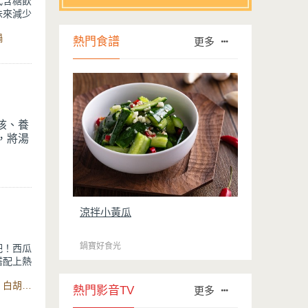
代含糖飲
味來減少
鍋
熱門食譜
更多
護脾
咳、養
，將湯
煮方
飲用。
好好睡
涼拌小黃瓜
鍋寶好食光
吧！西瓜
搭配上熱
。快炒的
食材：豬肉、蔥、西瓜白、蒜頭、辣椒、醬油、蠔油、米酒、白胡椒粉
感會吃起
熱門影音TV
更多