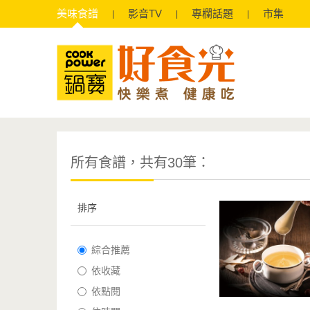
美味
食譜
影音
TV
專欄
話題
市集
所有食譜，共有30筆：
排序
綜合推薦
依收藏
依點閱