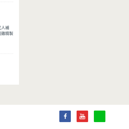
》內
代人補
滴雞精製
協助完成