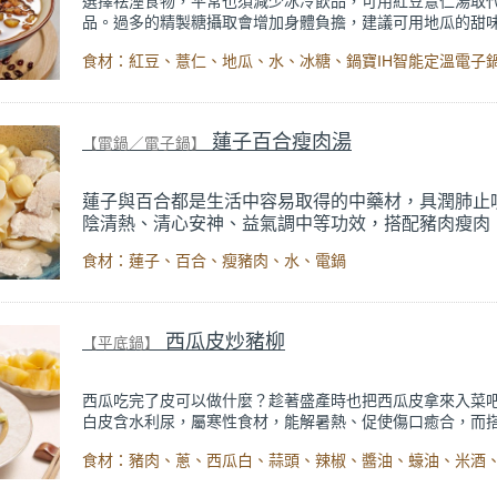
選擇祛溼食物，平常也須減少冰冷飲品，可用紅豆薏仁湯取
品。過多的精製糖攝取會增加身體負擔，建議可用地瓜的甜
精製糖的份量。
食材：紅豆、薏仁、地瓜、水、冰糖、鍋寶IH智能定溫電子
出自【話題專欄】營養師 鄭欣宜
《「雨水」時節溼氣重！養
胃、祛除體內寒濕》
內文。
蓮子百合瘦肉湯
【電鍋／電子鍋】
蓮子與百合都是生活中容易取得的中藥材，具潤肺止
陰清熱、清心安神、益氣調中等功效，搭配豬肉瘦肉
品增加鮮甜肉味。用免看顧的電鍋一鍵完成，不但烹
食材：蓮子、百合、瘦豬肉、水、電鍋
便，補腎益氣，也增加蛋白質的攝取，炎炎夏日最宜
出自【話題專欄】陳俊如中醫師
《告別憂鬱的情緒，
個覺》
內文。
西瓜皮炒豬柳
【平底鍋】
西瓜吃完了皮可以做什麼？趁著盛產時也把西瓜皮拿來入菜
白皮含水利尿，屬寒性食材，能解暑熱、促使傷口癒合，而
性食物一起食用，可中和熱性食物所產生的燥熱，避免上火
西瓜白可以保留脆度，增加菜餚口感，若是烹煮入菜，則口
來有點像冬瓜，軟軟的入口即化。