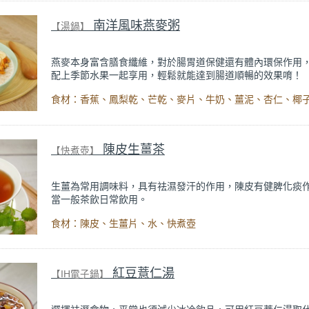
南洋風味燕麥粥
【湯鍋】
燕麥本身富含膳食纖維，對於腸胃道保健還有體內環保作用
配上季節水果一起享用，輕鬆就能達到腸道順暢的效果唷！
纖維含量:每一支中等大小的香蕉含3.1克，或每100克含
纖維。
陳皮生薑茶
【快煮壺】
生薑為常用調味料，具有祛濕發汗的作用，陳皮有健脾化痰
當一般茶飲日常飲用。
出自【話題專欄】營養師 鄭欣宜
《「雨水」時節溼氣重！養
食材：陳皮、生薑片、水、快煮壺
胃、祛除體內寒濕》
內文。
紅豆薏仁湯
【IH電子鍋】