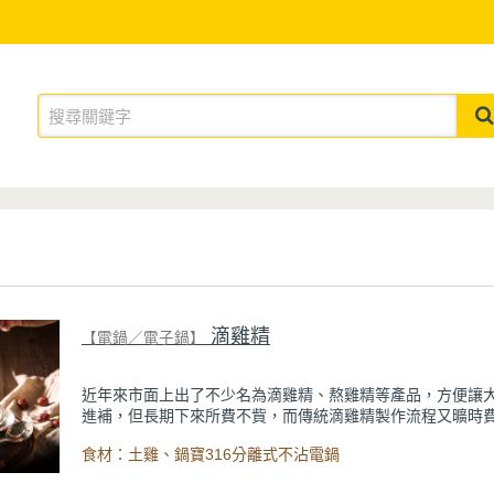
滴雞精
【電鍋／電子鍋】
近年來市面上出了不少名為滴雞精、熬雞精等產品，方便讓
進補，但長期下來所費不貲，而傳統滴雞精製作流程又曠時
何能輕鬆方便地為自己補充元氣呢？利用電鍋來完成滴雞精
食材：土雞、鍋寶316分離式不沾電鍋
看顧，操作簡單，養身益氣不麻煩。