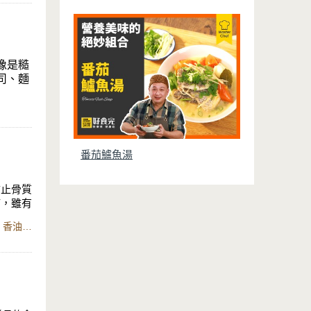
像是糙
司、麵
，補虛
 - 四
番茄鱸魚湯
防止骨質
補，雖有
配茴香，
食材：羊肉塊、小茴香、蒜頭、油、水、紅糖、醬油、米酒、香油、鍋寶IH智能定溫電子鍋
。
不再