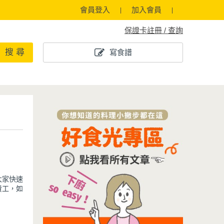
會員登入
加入會員
保證卡註冊 / 查詢
搜 尋
寫食譜
大家快速
費工，如
，方便免