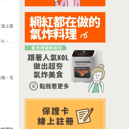
，加上搭
2.6克
食材：香蕉、鳳梨乾、芒乾、麥片、牛奶、薑泥、杏仁、椰子片、蜂蜜、優格、蜂蜜、肉桂、丁香、肉荳蔻、鹽、湯鍋
作用，可
護脾