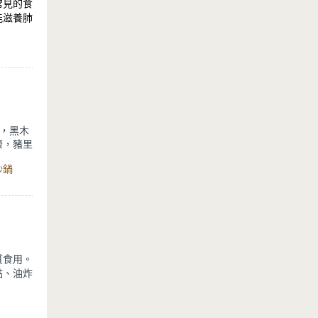
常見的食
能滋養肺
藥排骨湯
康。出自
潤肺強
，黑木
康，豬里
的食材拌
炒鍋
料理。出
你潤肺
質食用。
點、油炸
選擇天然
等腸胃道