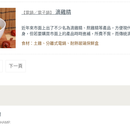
出自【話題專欄】營養師 鄭欣宜《
腸道健康保健一把罩
滴雞精
文。
【電鍋／電子鍋】
近年來市面上出了不少名為滴雞精、熬雞精等產品，方便現
身，但若要購買市面上的產品時時進補，所費不貲，而傳統
作流程又曠時費工，如何才能輕鬆方便地進補呢？利用電鍋
食材：土雞、分離式電鍋、耐熱玻璃保鮮盒
滴雞精，方便免看顧，操作簡單，補身不麻煩！
下一頁
們
CHAMP
.