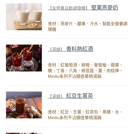
堅果燕麥奶
【全營養自動調理機】
食材：燕麥片、腰果、冷水、智能全營養調
理機
香料熱紅酒
【湯鍋】
食材：紅葡萄酒、柳橙、葡萄柚、蘋果、
糖、丁香、八角、綠荳蔻、薑、肉桂棒、
Minttu系列不沾鑄造單柄湯鍋
紅豆生薑茶
【湯鍋】
食材：紅豆、生薑、紅茶包、黑糖、水、
Minttu系列不沾鑄造單柄湯鍋