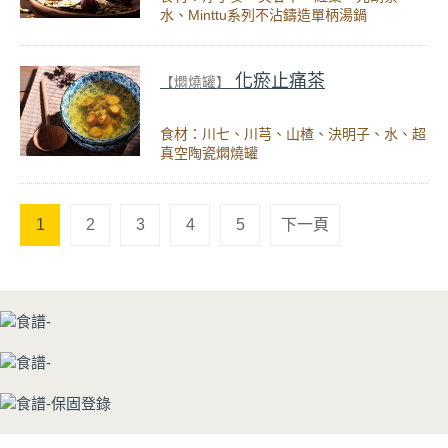
水、Minttu系列不沾鑄造單柄湯鍋
化瘀止痛茶
【燜燒罐】
食材：川七、川芎、山楂、決明子、水、超
真空陶瓷燜燒罐
1
2
3
4
5
下一頁