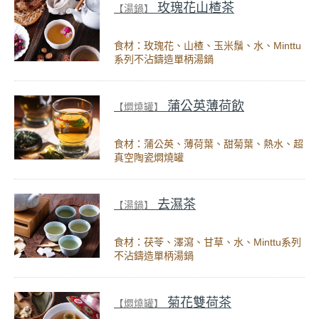
玫瑰花山楂茶
【湯鍋】
食材：玫瑰花、山楂、玉米鬚、水、Minttu
系列不沾鑄造單柄湯鍋
蒲公英薄荷飲
【燜燒罐】
食材：蒲公英、薄荷葉、甜菊葉、熱水、超
真空陶瓷燜燒罐
去濕茶
【湯鍋】
食材：茯苓、澤瀉、甘草、水、Minttu系列
不沾鑄造單柄湯鍋
菊花雙荷茶
【燜燒罐】