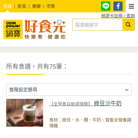
食譜
影音
專欄
市集
保證卡註冊 / 查詢
所有食譜，共有75筆：
進階設定選項
綠豆沙牛奶
【全營養自動調理機】
食材：綠豆、水、糖、牛奶、智能全營養調
理機