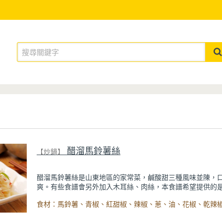
醋溜馬鈴薯絲
【炒鍋】
醋溜馬鈴薯絲是山東地區的家常菜，鹹酸甜三種風味並陳，
爽。有些食譜會另外加入木耳絲、肉絲，本食譜希望提供的
爽的風味。重點步驟在於使用花椒和乾辣椒煉油，風味盡在
於醋溜料理較酸，使用頂級不鏽鋼炒鍋料理，也更安心。