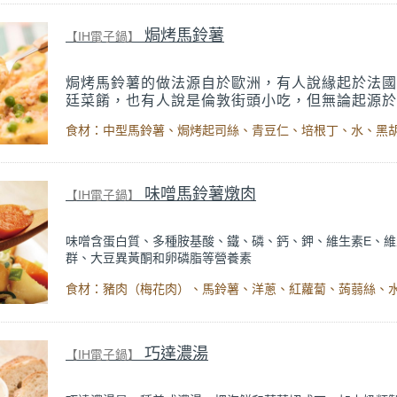
焗烤馬鈴薯
【IH電子鍋】
焗烤馬鈴薯的做法源自於歐洲，有人說緣起於法國
廷菜餚，也有人說是倫敦街頭小吃，但無論起源於
現在都已深入你我的飲食習慣中。一般想到焗烤都
得要用的廚具會是烤箱，但
智能定溫電子鍋能
IH
精準的溫度，讓馬鈴薯熟透、不乾，起司絲也焦融
到好處。假日午後做一份，小朋友的下午茶就有著
了！
味噌馬鈴薯燉肉
【IH電子鍋】
味噌含蛋白質、多種胺基酸、鐵、磷、鈣、鉀、維生素E、維
群、大豆異黃酮和卵磷脂等營養素
，證實味噌確實是豐富的營養寶庫。這道日式馬鈴薯燉肉鹹
不用準備過多材料，簡單又美味
，是一道大人小孩都愛吃的家常菜。但馬鈴薯富含澱粉，有
燒還可能產生焦底情形（如咖哩
巧達濃湯
【IH電子鍋】
一般），鍋寶IH智能定溫電子鍋將溫度控制在焦底的高溫之
顧也不擔心焦底！美味輕鬆上桌。