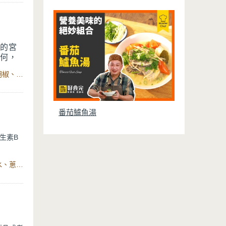
的宮
何，
會覺
食材：中型馬鈴薯、焗烤起司絲、青豆仁、培根丁、水、黑胡椒、鹽、鍋寶IH智能定溫電子鍋
提供更
得恰
落
番茄鱸魚湯
生素B
中帶甜，
食材：豬肉（梅花肉）、馬鈴薯、洋蔥、紅蘿蔔、蒟蒻絲、水、蔥花、白醋、醬油、白糖、味醂、味噌、鍋寶IH智能定溫電子鍋
時利用鍋
下，不看