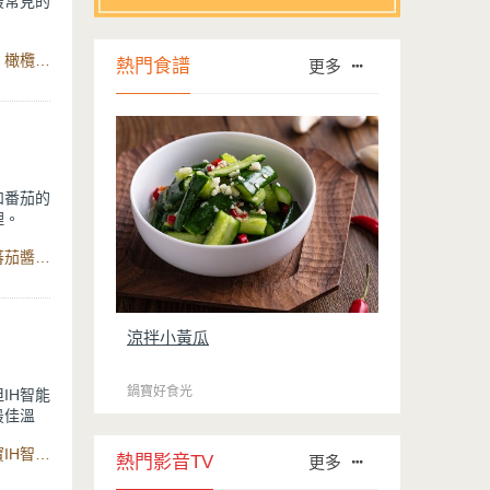
最常見的
，具有非
食材：雞胸肉、橄欖油、奶油、馬鈴薯、紅蘿蔔、白葡萄酒、橄欖油、百里香、迷迭香、蒜頭、檸檬、鹽、黑胡椒、蔓越苺、紅糖、醋
熱門食譜
更多
以清爽不
和番茄的
理。
食材：馬鈴薯、培根、小蕃茄、洋蔥、蒜頭、鹽、橄欖油、蕃茄醬、紅椒粉、乳酪絲、鹽、烤箱
涼拌小黃瓜
鍋寶好食光
IH智能
最佳溫
加入簡單
食材：南瓜、馬鈴薯、洋蔥、奶油、高湯、黑胡椒、鹽、鍋寶IH智能定溫電子鍋
熱門影音TV
更多