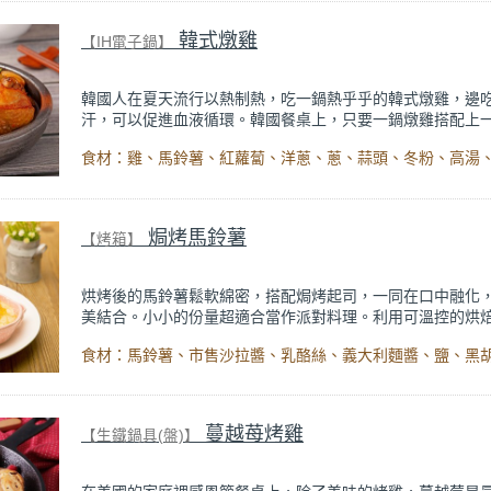
韓式燉雞
【IH電子鍋】
韓國人在夏天流行以熱制熱，吃一鍋熱乎乎的韓式燉雞，邊
汗，可以促進血液循環。韓國餐桌上，只要一鍋燉雞搭配上
白飯，其餘只要以小菜佐餐即可。傳統韓式燉雞可用砂鍋、
鍋、石頭鍋等等熬煮，IH智能定溫電子鍋的智慧烹煮模式，
湯】模式，可以用約95℃的低溫熬煮，濃稠的辣醬便不至於
可免看顧、自動完成。
焗烤馬鈴薯
【烤箱】
烘烤後的馬鈴薯鬆軟綿密，搭配焗烤起司，一同在口中融化
美結合。小小的份量超適合當作派對料理。利用可溫控的烘
能定溫電烤箱，烤出來的馬鈴薯焦香程度剛好，不用擔心一
顧就會燒焦，輕鬆完成！
蔓越苺烤雞
【生鐵鍋具(盤)】