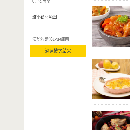
依時間
縮小食材範圍
清除勾選設定的範圍
過濾搜尋結果