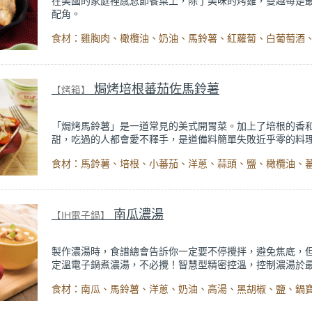
在美國的家庭裡感恩節餐桌上，除了美味的烤雞，蔓越莓是
配角。
蔓越莓富含的維他命A、C、E與濃縮單寧酸、磷、兒茶素等
常好的抗氧化、抗菌及淨化效益。
使用油脂少的雞胸肉，搭配酸甜的蔓越苺，就算是大餐也可
油膩。
焗烤培根蕃茄佐馬鈴薯
【烤箱】
「焗烤馬鈴薯」是一道常見的美式開胃菜。加上了培根的香
甜，吃過的人都會愛不釋手，是道備料簡單失敗近乎零的料
南瓜濃湯
【IH電子鍋】
製作濃湯時，食譜總會告訴你一定要不停攪拌，避免焦底，但
定溫電子鍋煮濃湯，不必攪！智慧型精密控溫，控制濃湯於
度，細火慢熬，讓南瓜的每一滴澱粉都和湯品的水分交融。
的食材，清爽的南瓜濃湯，免看顧，輕鬆完成！