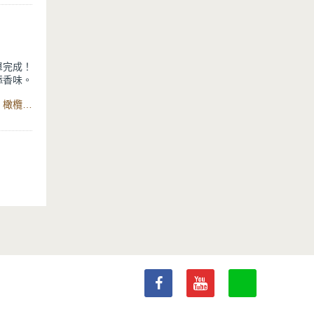
單完成！
添香味。
，番茄釋
食材：去骨雞腿肉、蒜頭、洋蔥、馬鈴薯、牛番茄、青豆仁、橄欖油、義大利麵醬、水、義大利香料、鹽、黑胡椒