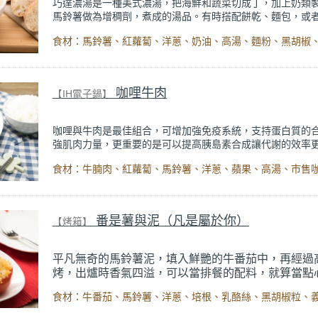
巧達濃湯是一種美式濃湯，把海鮮和蔬菜切成丁，加上奶類
馬鈴薯做為增稠劑，煮成的湯品。有時搭配餅乾、麵包，或
表面撒上一些香菜，入口香甜，很受小朋友喜愛。但烹煮時
度高，可能會有焦底的問題，利用電鍋或IH電子鍋烹煮，免
輕鬆完成。
咖哩牛肉
【IH電子鍋】
咖哩與牛肉是最佳組合，可增加強免疫系統，支持蛋白質的
強肌肉力量，更重要的是可以提高胰島素合成讓代謝的效率
洋蔥有淨化血液的功效，其中的二烯丙基二硫是刺鼻氣味的
分，能夠預防血液凝固、有效清血，並降低血液中的膽固醇
鍋具煮咖哩務必要「多攪拌」，避免焦底，但用IH智能定溫
【濃湯】模式，將咖哩醬微溫燉煮，不焦底、不溢出，省去
煩，輕輕鬆鬆煮出美味咖哩！
番是薯與泥（凡是屬於你）
【烤箱】
平凡無奇的馬鈴薯泥，填入鮮艷的牛番茄中，再經過
烤，出爐時香氣四溢，可以當排餐的配料，就算當點
OK！簡單的食材，變化出大人小孩都愛的焗烤料理
就可以輕鬆享受義大利風味。