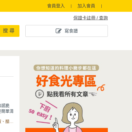
會員登入
加入會員
保證卡註冊 / 查詢
搜 尋
寫食譜
口感脆
是簡單清
其中。由
食材：馬鈴薯、青椒、紅甜椒、辣椒、蔥、油、花椒、乾辣椒、醋、醋、味醂、鹽、不鏽鋼炒鍋 (SGD-6291QQ)