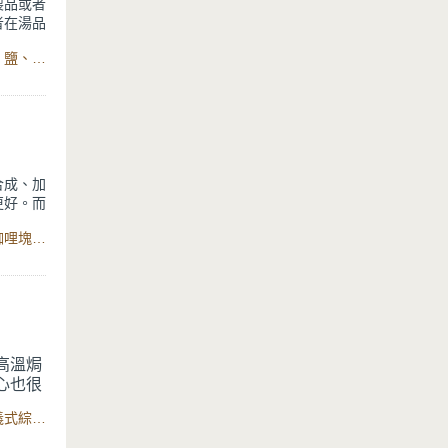
製品或者
者在湯品
由於濃稠
食材：馬鈴薯、紅蘿蔔、洋蔥、奶油、高湯、麵粉、黑胡椒、鹽、鮮奶油、鍋寶IH智能定溫電子鍋
看顧便可
合成、加
更好。而
主要成
食材：牛腩肉、紅蘿蔔、馬鈴薯、洋蔥、蘋果、高湯、市售咖哩塊、鍋寶IH智能定溫電子鍋
。用一般
電子鍋的
看顧的麻
高溫焗
心也很
，在家
食材：牛番茄、馬鈴薯、洋蔥、培根、乳酪絲、黑胡椒粒、義式綜合香料、烤箱