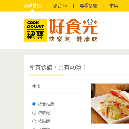
美味
食譜
影音
TV
專欄
話題
市集
所有食譜，共有49筆：
排序
綜合推薦
依收藏
依點閱