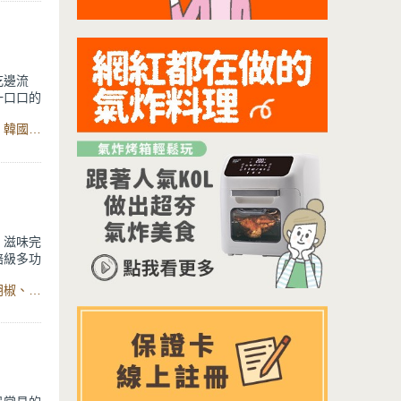
吃邊流
一口口的
不鏽鋼
食材：雞、馬鈴薯、紅蘿蔔、洋蔥、蔥、蒜頭、冬粉、高湯、韓國辣椒醬、醬油、米酒、麻油、味醂、鹽、黑胡椒粉、鍋寶IH智能定溫電子鍋
選擇【濃
燒焦，
，滋味完
焙級多功
時沒有看
食材：馬鈴薯、市售沙拉醬、乳酪絲、義大利麵醬、鹽、黑胡椒、烘焙級多功能定溫電烤箱