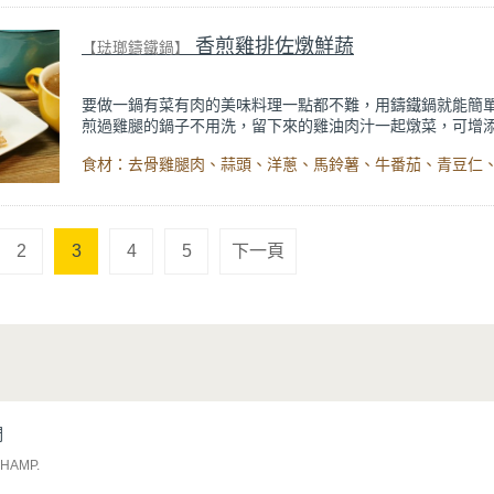
香煎雞排佐燉鮮蔬
【琺瑯鑄鐵鍋】
要做一鍋有菜有肉的美味料理一點都不難，用鑄鐵鍋就能簡
煎過雞腿的鍋子不用洗，留下來的雞油肉汁一起燉菜，可增
這道菜裡面放了牛番茄，番茄裡面有百分之九十以上是水分
出的水分是原汁原味的酸甜味，讓整道菜的風味更加提升。
2
3
4
5
下一頁
們
CHAMP
.