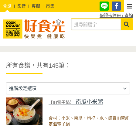
食譜
影音
專欄
市集
保證卡註冊 / 查詢
所有食譜，共有145筆：
進階設定選項
南瓜小米粥
【IH電子鍋】
食材：小米、南瓜、枸杞、水、鍋寶IH智能
定溫電子鍋