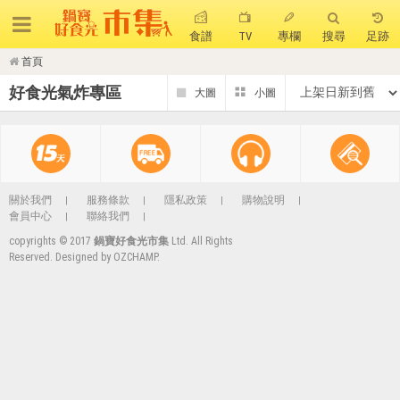
食譜
TV
專欄
搜尋
足跡
首頁
搜 尋
好食光氣炸專區
熱門搜尋
聚油不沾鍋
全球通吹風機
陶瓷不沾電鍋
珍珠粗吸管杯
可微波保鮮盒
大理石不沾鍋
關於我們
服務條款
隱私政策
購物說明
會員中心
聯絡我們
分隔便當盒
金鑽不沾鍋
氣炸烤箱
copyrights © 2017
鍋寶好食光市集
Ltd. All Rights
Reserved. Designed by
OZCHAMP
.