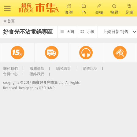
食譜
TV
專欄
搜尋
足跡
首頁
搜 尋
好食光不沾電鍋專區
熱門搜尋
聚油不沾鍋
全球通吹風機
陶瓷不沾電鍋
珍珠粗吸管杯
可微波保鮮盒
大理石不沾鍋
關於我們
服務條款
隱私政策
購物說明
會員中心
聯絡我們
分隔便當盒
金鑽不沾鍋
氣炸烤箱
copyrights © 2017
鍋寶好食光市集
Ltd. All Rights
Reserved. Designed by
OZCHAMP
.