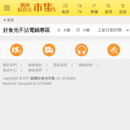
食譜
TV
專欄
搜尋
足跡
首頁
搜 尋
好食光不沾電鍋專區
熱門搜尋
聚油不沾鍋
全球通吹風機
陶瓷不沾電鍋
珍珠粗吸管杯
可微波保鮮盒
大理石不沾鍋
關於我們
服務條款
隱私政策
購物說明
會員中心
聯絡我們
分隔便當盒
金鑽不沾鍋
氣炸烤箱
copyrights © 2017
鍋寶好食光市集
Ltd. All Rights
Reserved. Designed by
OZCHAMP
.