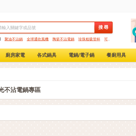
搜 尋
搜 尋
門
聚油不沾鍋
全球通吹風機
陶瓷不沾電鍋
珍珠粗吸管杯
可微
保鮮盒
大理石不沾鍋
分隔便當盒
金鑽不沾鍋
氣炸烤箱
廚房家電
各式鍋具
電鍋/電子鍋
餐廚用具
光不沾電鍋專區