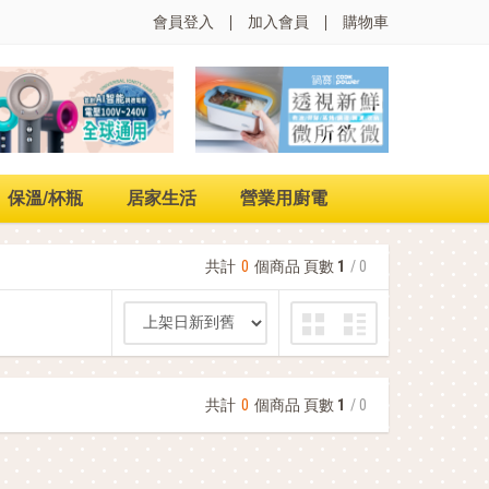
會員登入
加入會員
購物車
保溫/杯瓶
居家生活
營業用廚電
共計
0
個商品 頁數
1
/ 0
共計
0
個商品 頁數
1
/ 0