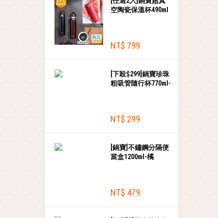
[任選2入]鍋寶超真
空陶瓷保溫杯490ml
NT$ 799
[下殺$299]鍋寶珍珠
粗吸管隨行杯770ml-
白+贈皮質提袋
NT$ 299
[鍋寶]不鏽鋼分隔便
當盒1200ml-橘
NT$ 479