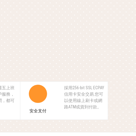
週五上班
採用256-bit SSL ECPAY
戶服務，
信用卡安全交易.您可
問，都可
以使用線上刷卡或網
。
路ATM或貨到付款。
安全支付