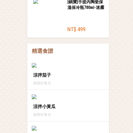
[鍋寶]手提內陶瓷保
溫保冷瓶780ml-迷霧
白
NT$ 499
精選食譜
涼拌茄子
鍋寶好食光
涼拌小黃瓜
鍋寶好食光