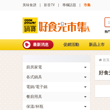
美味食譜
影音TV
專欄話題
市集
熱
熱門搜尋
波
聚油不沾鍋
最新消息
促銷活動
新品上市
全球通吹風機
陶瓷不沾電鍋
珍珠粗吸管杯
首頁
可微波保鮮盒
廚房家電
大理石不沾鍋
好食
分隔便當盒
各式鍋具
金鑽不沾鍋
氣炸烤箱
電鍋/電子鍋
餐廚用具
保溫/杯瓶