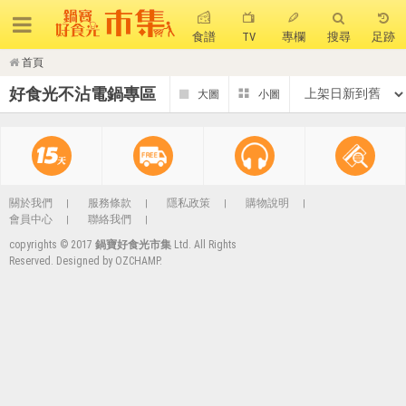
食譜
TV
專欄
搜尋
足跡
首頁
搜 尋
好食光不沾電鍋專區
熱門搜尋
聚油不沾鍋
全球通吹風機
陶瓷不沾電鍋
珍珠粗吸管杯
可微波保鮮盒
大理石不沾鍋
關於我們
服務條款
隱私政策
購物說明
會員中心
聯絡我們
分隔便當盒
金鑽不沾鍋
氣炸烤箱
copyrights © 2017
鍋寶好食光市集
Ltd. All Rights
Reserved. Designed by
OZCHAMP
.