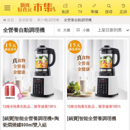
食譜
TV
專欄
搜尋
足跡
首頁
廚房家電
果汁機/調理機
全營養自動調理機
搜 尋
全營養自動調理機
熱門搜尋
聚油不沾鍋
全球通吹風機
陶瓷不沾電鍋
珍珠粗吸管杯
可微波保鮮盒
大理石不沾鍋
分隔便當盒
金鑽不沾鍋
氣炸烤箱
12種冷熱養生飲品，樂享健康100％
12種冷熱養生飲品，樂享健康100％
[鍋寶]智能全營養調理機+陶
[鍋寶]智能全營養調理機
瓷燜燒罐800ml雙入組