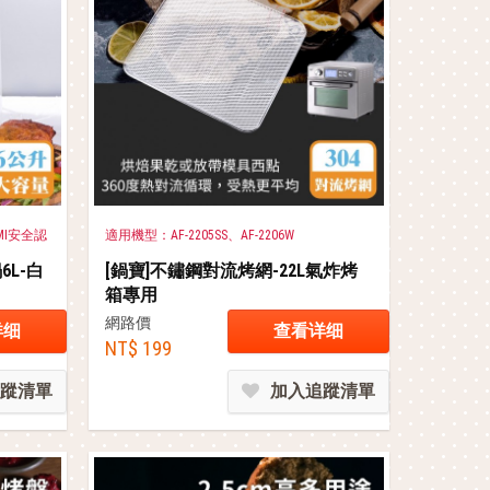
SMI安全認
適用機型：AF-2205SS、AF-2206W
6L-白
[鍋寶]不鏽鋼對流烤網-22L氣炸烤
箱專用
網路價
详细
查看详细
NT$ 199
蹤清單
加入追蹤清單