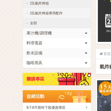
22L氣炸烤箱
22L氣炸烤箱專用配件
全部
果汁機/調理機
料理電器
飲水設備
首頁
咖啡用具
氣炸
團購專區
促銷活動
8/7-8/9 限時下殺優惠專區