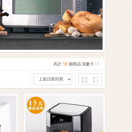
共計
18
個商品 頁數
1
/ 1