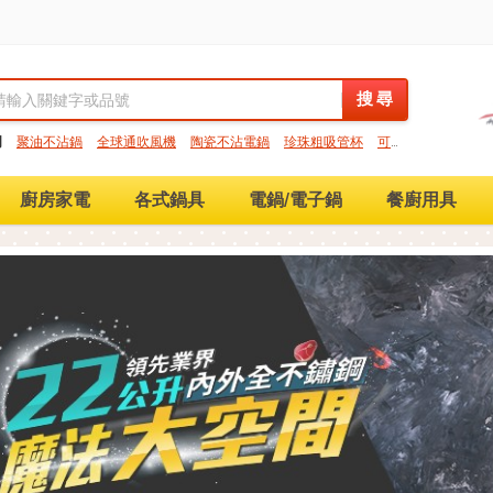
搜 尋
搜 尋
門
聚油不沾鍋
全球通吹風機
陶瓷不沾電鍋
珍珠粗吸管杯
可微
保鮮盒
大理石不沾鍋
分隔便當盒
金鑽不沾鍋
氣炸烤箱
廚房家電
各式鍋具
電鍋/電子鍋
餐廚用具