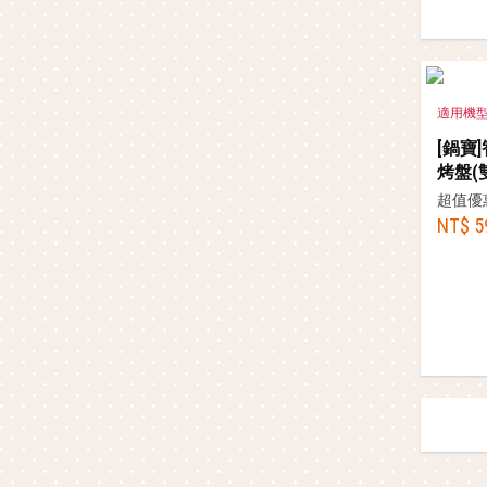
適用機型：A
[鍋寶
烤盤(
超值優
NT$ 5