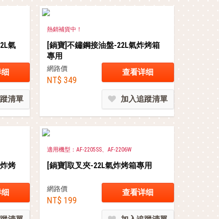
熱銷補貨中！
2L氣
[鍋寶]不鏽鋼接油盤-22L氣炸烤箱
專用
網路價
详细
查看详细
NT$ 349
蹤清單
加入追蹤清單
適用機型：AF-2205SS、AF-2206W
氣炸烤
[鍋寶]取叉夾-22L氣炸烤箱專用
網路價
详细
查看详细
NT$ 199