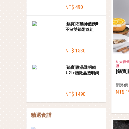
NT$ 490
[鍋寶]石墨烯藍鑽IH
不沾雙鍋附蓋組
(32cm炒鍋+32cm蓋
+24cm湯鍋+24cm
蓋)+贈木鏟
NT$ 1580
6L大容量
證
[鍋寶]微晶透明鍋
[鍋寶
4.2L+贈微晶透明鍋
1L(電磁爐適用)
網路價
NT$ 1
NT$ 1490
精選食譜