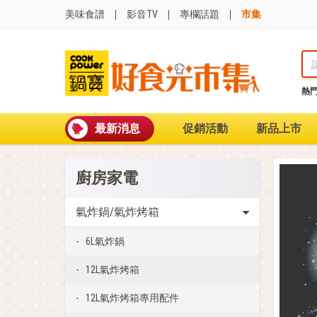
美味食譜
影音TV
專欄話題
市集
熱
熱門搜尋
波
聚油不沾鍋
最新消息
促銷活動
新品上市
全球通吹風機
陶瓷不沾電鍋
珍珠粗吸管杯
廚房家電
可微波保鮮盒
大理石不沾鍋
分隔便當盒
氣炸鍋/氣炸烤箱
金鑽不沾鍋
氣炸烤箱
6L氣炸鍋
12L氣炸烤箱
12L氣炸烤箱專用配件