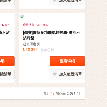
蹤清單
加入追蹤清單
-1290W
適用機型：AF-1260G
油不沾
[鍋寶]數位多功能氣炸烤箱-瀝油不
沾烤盤
超值優惠價
NT$ 399
售價已折
详细
查看详细
蹤清單
加入追蹤清單
共計
18
個商品 頁數
1
/ 1