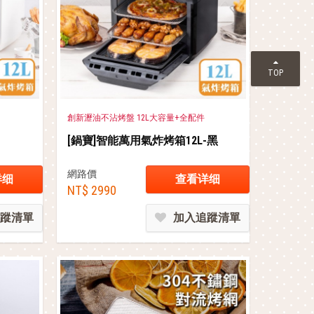
TOP
創新瀝油不沾烤盤 12L大容量+全配件
[鍋寶]智能萬用氣炸烤箱12L-黑
網路價
详细
查看详细
NT$ 2990
蹤清單
加入追蹤清單