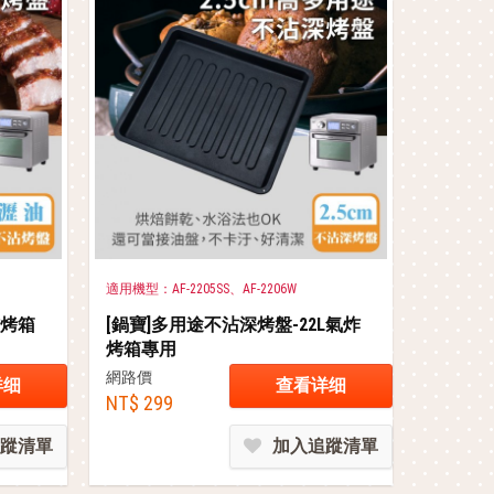
適用機型：AF-2205SS、AF-2206W
炸烤箱
[鍋寶]多用途不沾深烤盤-22L氣炸
烤箱專用
網路價
详细
查看详细
NT$ 299
蹤清單
加入追蹤清單