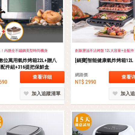
界！內膽全不鏽鋼美型時尚機身
創新瀝油不沾烤盤 12L大容量+全配件
]數位萬用氣炸烤箱22L+贈八
[鍋寶]智能健康氣炸烤箱12L
配件組+316提把保鮮盒
l
網路價
查看详细
查看
690
NT$ 2990
加入追蹤清單
加入追