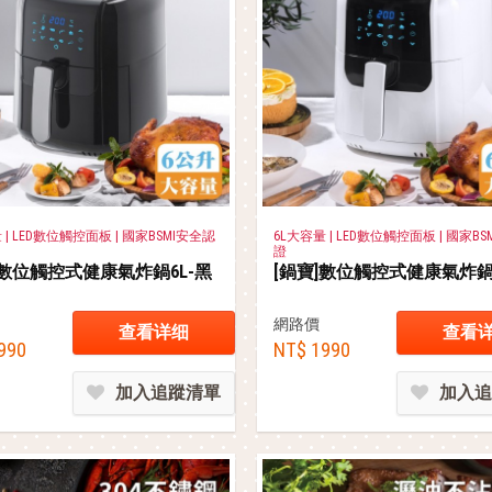
 | LED數位觸控面板 | 國家BSMI安全認
6L大容量 | LED數位觸控面板 | 國家B
證
]數位觸控式健康氣炸鍋6L-黑
[鍋寶]數位觸控式健康氣炸鍋
網路價
查看详细
查看
990
NT$ 1990
加入追蹤清單
加入追