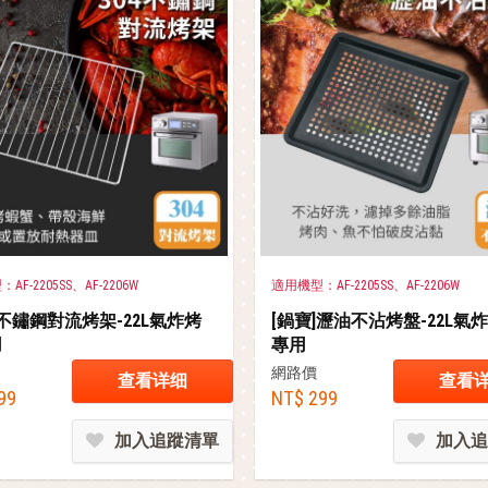
F-2205SS、AF-2206W
適用機型：AF-2205SS、AF-2206W
]不鏽鋼對流烤架-22L氣炸烤
[鍋寶]瀝油不沾烤盤-22L氣
用
專用
網路價
查看详细
查看
99
NT$ 299
加入追蹤清單
加入追