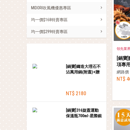
MIDORI吹風機優惠專區
均一價$168特賣專區
均一價$299特賣專區
領先業
熱銷商品
[鍋寶
項專用
[鍋寶]鑄造大理石不
2800m
沾萬用鍋(附蓋)+贈
網路價
木鏟-2組
NT$ 4
NT$ 2180
[鍋寶]316旋蓋運動
保溫瓶700ml-星際銀