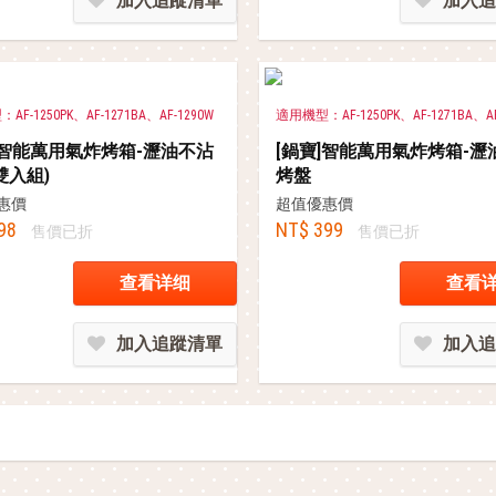
加入追蹤清單
加入追
F-1250PK、AF-1271BA、AF-1290W
適用機型：AF-1250PK、AF-1271BA、AF
]智能萬用氣炸烤箱-瀝油不沾
[鍋寶]智能萬用氣炸烤箱-瀝
雙入組)
烤盤
惠價
超值優惠價
98
NT$ 399
售價已折
售價已折
查看详细
查看
加入追蹤清單
加入追