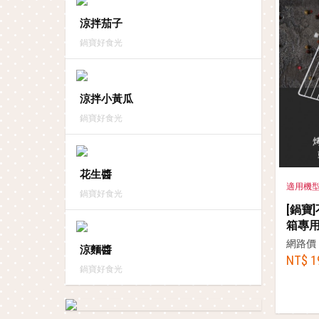
涼拌茄子
鍋寶好食光
涼拌小黃瓜
鍋寶好食光
花生醬
適用機型：A
鍋寶好食光
[鍋寶
箱專
網路價
涼麵醬
NT$ 1
鍋寶好食光