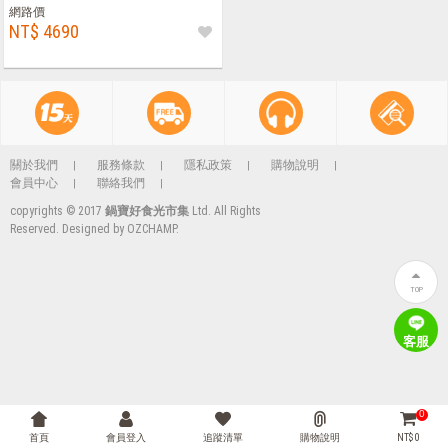
提把保鮮盒2800ml
網路價
NT$ 4690
關於我們
服務條款
隱私政策
購物說明
會員中心
聯絡我們
copyrights © 2017
鍋寶好食光市集
Ltd. All Rights
Reserved. Designed by
OZCHAMP
.
TOP
客服
0
首頁
會員登入
追蹤清單
購物說明
NT$ 0