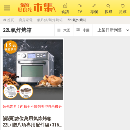
食譜
TV
專欄
搜尋
足跡
首頁
廚房家電
氣炸鍋/氣炸烤箱
22L氣炸烤箱
搜 尋
22L氣炸烤箱
熱門搜尋
聚油不沾鍋
全球通吹風機
陶瓷不沾電鍋
珍珠粗吸管杯
可微波保鮮盒
大理石不沾鍋
分隔便當盒
金鑽不沾鍋
氣炸烤箱
領先業界！內膽全不鏽鋼美型時尚機身
[鍋寶]數位萬用氣炸烤箱
22L+贈八項專用配件組+316