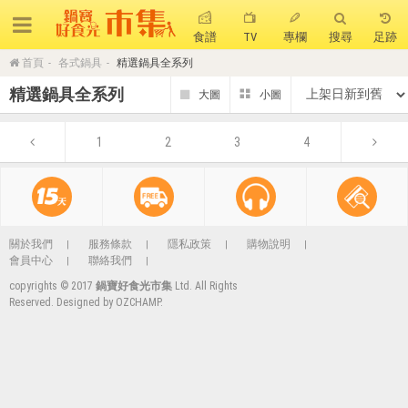
食譜
TV
專欄
搜尋
足跡
首頁
各式鍋具
精選鍋具全系列
搜 尋
精選鍋具全系列
熱門搜尋
1
2
3
4
聚油不沾鍋
全球通吹風機
陶瓷不沾電鍋
珍珠粗吸管杯
可微波保鮮盒
大理石不沾鍋
分隔便當盒
金鑽不沾鍋
氣炸烤箱
關於我們
服務條款
隱私政策
購物說明
會員中心
聯絡我們
copyrights © 2017
鍋寶好食光市集
Ltd. All Rights
Reserved. Designed by
OZCHAMP
.