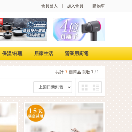
會員登入
加入會員
購物車
保溫/杯瓶
居家生活
營業用廚電
共計
7
個商品 頁數
1
/ 1