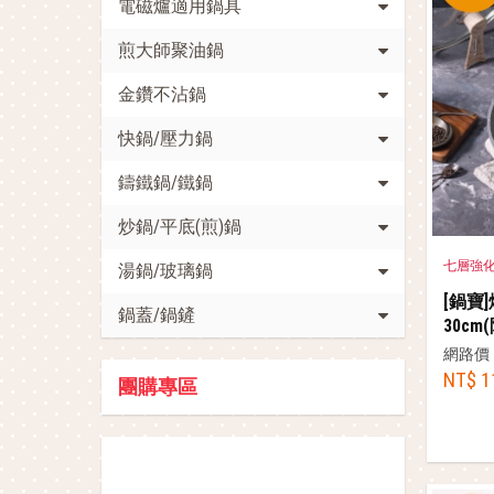
電磁爐適用鍋具
煎大師聚油鍋
金鑽不沾鍋
快鍋/壓力鍋
鑄鐵鍋/鐵鍋
炒鍋/平底(煎)鍋
七層強
湯鍋/玻璃鍋
[鍋寶
鍋蓋/鍋鏟
30cm
網路價
NT$ 1
團購專區
促銷活動