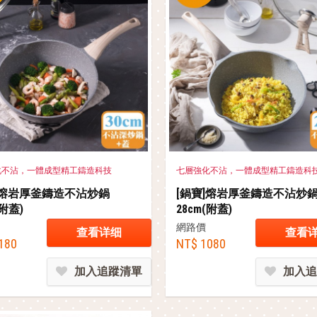
化不沾，一體成型精工鑄造科技
七層強化不沾，一體成型精工鑄造科
]熔岩厚釜鑄造不沾炒鍋
[鍋寶]熔岩厚釜鑄造不沾炒
(附蓋)
28cm(附蓋)
網路價
查看详细
查看
180
NT$ 1080
加入追蹤清單
加入追