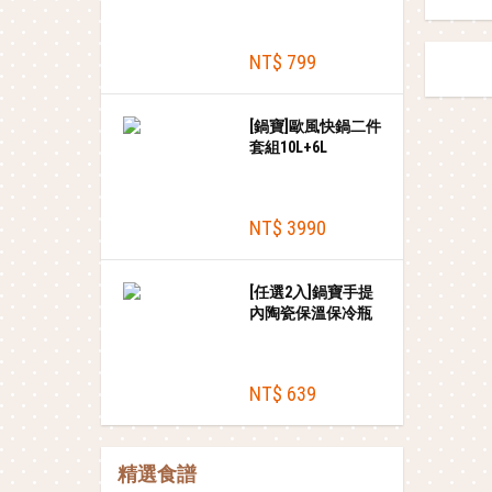
入組
NT$ 799
[鍋寶]歐風快鍋二件
套組10L+6L
NT$ 3990
[任選2入]鍋寶手提
內陶瓷保溫保冷瓶
780ml
NT$ 639
精選食譜