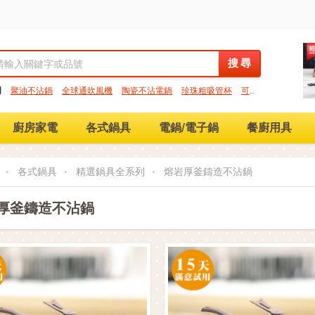
搜 尋
搜 尋
門
聚油不沾鍋
全球通吹風機
陶瓷不沾電鍋
珍珠粗吸管杯
可微
保鮮盒
大理石不沾鍋
分隔便當盒
金鑽不沾鍋
氣炸烤箱
廚房家電
各式鍋具
電鍋/電子鍋
餐廚用具
各式鍋具
精選鍋具全系列
熔岩厚釜鑄造不沾鍋
厚釜鑄造不沾鍋