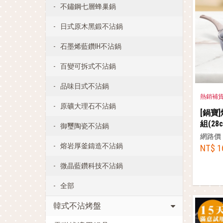
不鏽鋼七層蜂巢鍋
日式原木黑鍛不沾鍋
石墨烯藍鑽IH不沾鍋
百變可拆式不沾鍋
品味日式不沾鍋
熱銷補
原礦大理石不沾鍋
[鍋寶
組(28
御璽陶瓷不沾鍋
網路價
熔岩厚釜鑄造不沾鍋
NT$ 1
微晶藍鑽科技不沾鍋
全部
韓式不沾烤盤