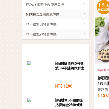
8/7-8/9 限時下殺優惠專區
MIDORI吹風機優惠專區
均一價$168特賣專區
均一價$299特賣專區
熱銷商品
[鍋寶]鮮盾PRO可微
波304不鏽鋼保鮮盒
熱銷補
4件組
(680ml+850ml+900ml+1000ml)
[鍋寶
18cm
NT$ 1280
網路價
NT$ 6
[鍋寶]316不鏽鋼提
把保鮮盒2800ml雙