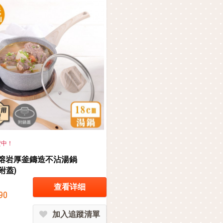
貨中！
]熔岩厚釜鑄造不沾湯鍋
(附蓋)
查看详细
90
加入追蹤清單