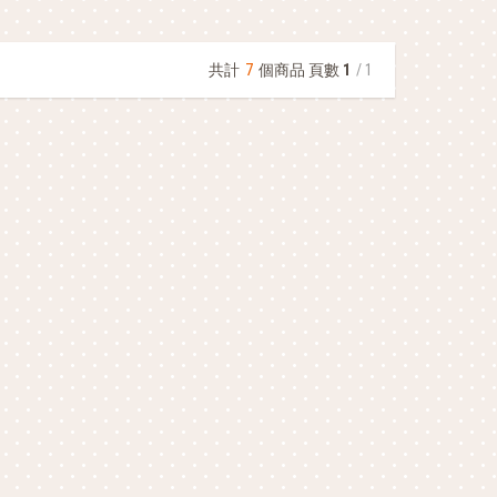
共計
7
個商品 頁數
1
/ 1