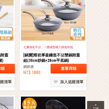
七層強化不沾，一體成型精工鑄造科技
鍋附蓋
[鍋寶]熔岩厚釜鑄造不沾雙鍋附蓋
鏟)
組(30cm炒鍋+28cm平底鍋)
網路價
详细
查看详细
NT$ 1880
蹤清單
加入追蹤清單
TOP