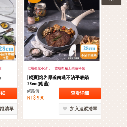
技
七層強化不沾，一體成型精工鑄造科技
鍋
[鍋寶]熔岩厚釜鑄造不沾平底鍋
28cm(附蓋)
網路價
详细
查看详细
NT$ 990
蹤清單
加入追蹤清單