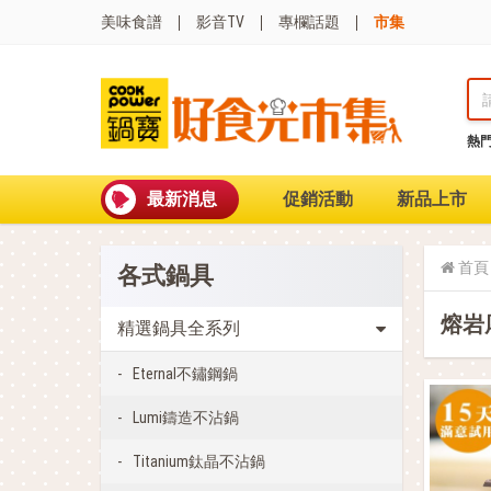
美味食譜
影音TV
專欄話題
市集
熱
熱門搜尋
波
聚油不沾鍋
最新消息
促銷活動
新品上市
全球通吹風機
陶瓷不沾電鍋
珍珠粗吸管杯
首頁
各式鍋具
可微波保鮮盒
大理石不沾鍋
熔岩
分隔便當盒
精選鍋具全系列
金鑽不沾鍋
氣炸烤箱
Eternal不鏽鋼鍋
Lumi鑄造不沾鍋
Titanium鈦晶不沾鍋