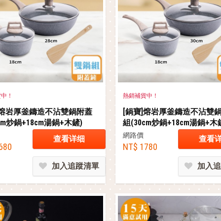
貨中！
熱銷補貨中！
]熔岩厚釜鑄造不沾雙鍋附蓋
[鍋寶]熔岩厚釜鑄造不沾雙
cm炒鍋+18cm湯鍋+木鏟)
組(30cm炒鍋+18cm湯鍋+木
網路價
查看详细
查看
680
NT$ 1780
加入追蹤清單
加入追