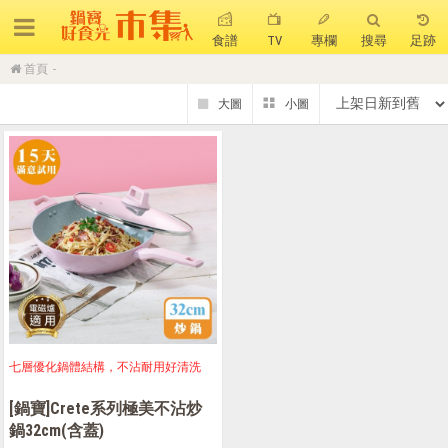
食譜
TV
專欄
搜尋
足跡
首頁
搜 尋
熱門搜尋
聚油不沾鍋
全球通吹風機
陶瓷不沾電鍋
珍珠粗吸管杯
可微波保鮮盒
大理石不沾鍋
分隔便當盒
金鑽不沾鍋
氣炸烤箱
七層優化鍋體結構，不沾耐用好清洗
[鍋寶]Crete系列極美不沾炒
鍋32cm(含蓋)