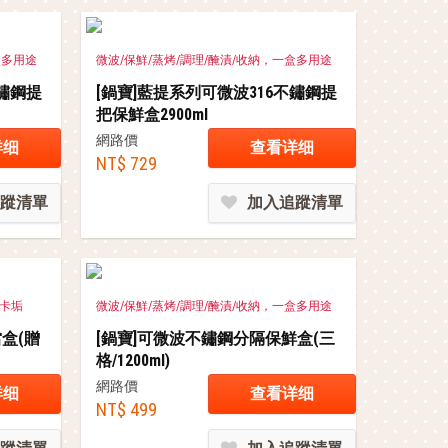
盒多用途
微波/保鮮/蒸烤/調理/醃漬/收納，一盒多用途
不鏽鋼提
[鍋寶]藍提系列可微波316不鏽鋼提
把保鮮盒2900ml
網路價
详细
查看详细
NT$ 729
蹤清單
加入追蹤清單
不卡垢
微波/保鮮/蒸烤/調理/醃漬/收納，一盒多用途
盒(贈
[鍋寶]可微波不鏽鋼分隔保鮮盒(三
格/1200ml)
網路價
详细
查看详细
NT$ 499