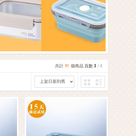
共計
91
個商品 頁數
3
/ 4