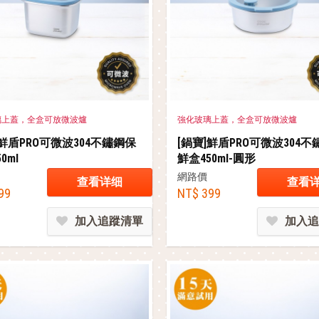
璃上蓋，全盒可放微波爐
強化玻璃上蓋，全盒可放微波爐
]鮮盾PRO可微波304不鏽鋼保
[鍋寶]鮮盾PRO可微波304
0ml
鮮盒450ml-圓形
網路價
查看详细
查看
99
NT$ 399
加入追蹤清單
加入追