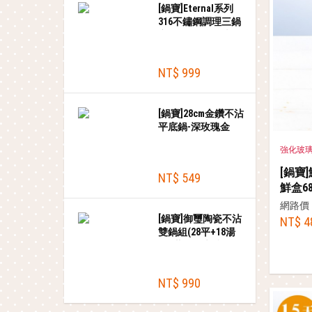
[鍋寶]Eternal系列
316不鏽鋼調理三鍋
六件組+贈食物夾
NT$ 999
[鍋寶]28cm金鑽不沾
平底鍋-深玫瑰金
強化玻
[鍋寶
NT$ 549
鮮盒68
網路價
[鍋寶]御璽陶瓷不沾
NT$ 4
雙鍋組(28平+18湯
+18蓋)+贈木鏟
NT$ 990