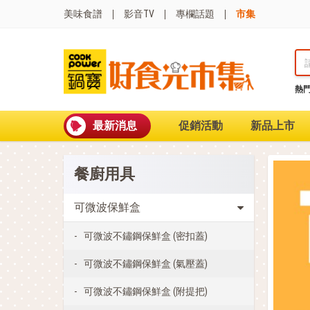
美味食譜
影音TV
專欄話題
市集
熱
熱門搜尋
波
聚油不沾鍋
最新消息
促銷活動
新品上市
全球通吹風機
陶瓷不沾電鍋
珍珠粗吸管杯
餐廚用具
可微波保鮮盒
大理石不沾鍋
分隔便當盒
可微波保鮮盒
金鑽不沾鍋
氣炸烤箱
可微波不鏽鋼保鮮盒 (密扣蓋)
可微波不鏽鋼保鮮盒 (氣壓蓋)
可微波不鏽鋼保鮮盒 (附提把)