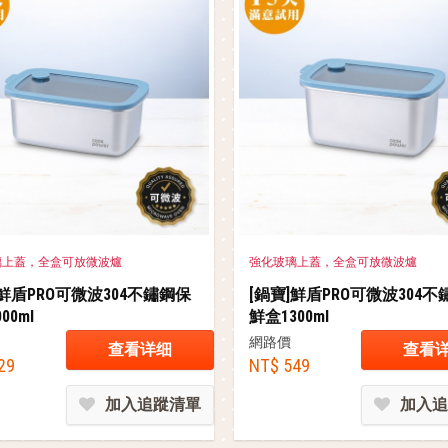
璃上蓋，全盒可放微波爐
強化玻璃上蓋，全盒可放微波爐
]鮮盾PRO可微波304不鏽鋼保
[鍋寶]鮮盾PRO可微波304
00ml
鮮盒1300ml
網路價
查看详细
查看
29
NT$ 549
加入追蹤清單
加入追