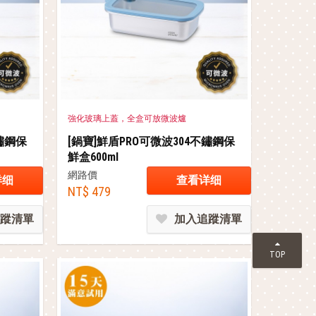
強化玻璃上蓋，全盒可放微波爐
不鏽鋼保
[鍋寶]鮮盾PRO可微波304不鏽鋼保
鮮盒600ml
網路價
详细
查看详细
NT$ 479
蹤清單
加入追蹤清單
TOP