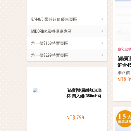
促銷活動
8/4-8/6 限時超值優惠專區
MIDORI吹風機優惠專區
均一價$168特賣專區
強化玻
均一價$299特賣專區
[鍋寶
鮮盒45
網路價
熱銷商品
NT$ 3
[鍋寶]雙層耐熱玻璃
杯-四入組(350ml*4)
NT$ 799