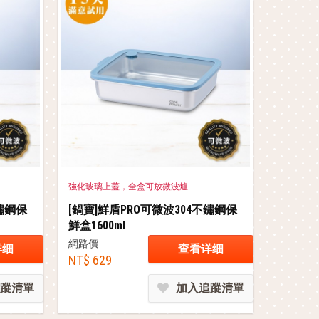
強化玻璃上蓋，全盒可放微波爐
不鏽鋼保
[鍋寶]鮮盾PRO可微波304不鏽鋼保
鮮盒1600ml
網路價
详细
查看详细
NT$ 629
蹤清單
加入追蹤清單