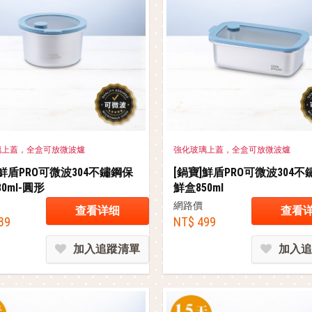
璃上蓋，全盒可放微波爐
強化玻璃上蓋，全盒可放微波爐
]鮮盾PRO可微波304不鏽鋼保
[鍋寶]鮮盾PRO可微波304
0ml-圓形
鮮盒850ml
網路價
查看详细
查看
89
NT$ 499
加入追蹤清單
加入追