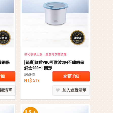
強化玻璃上蓋，全盒可放微波爐
不鏽鋼保
[鍋寶]鮮盾PRO可微波304不鏽鋼保
鮮盒900ml-圓形
網路價
详细
查看详细
NT$ 519
蹤清單
加入追蹤清單