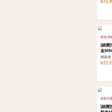
NT$ 4
微波/保
[鍋寶]
盒600
網路價
NT$ 3
氣壓式
[鍋寶