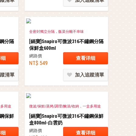
蹤清單
加入追蹤清單
全密封獨立分隔，飯菜分離不串味
不鏽鋼分隔
[鍋寶]Snapiro可微波316不鏽鋼分隔
保鮮盒600ml
網路價
详细
查看详细
NT$ 549
蹤清單
加入追蹤清單
盒多用途
微波/保鮮/蒸烤/調理/醃漬/收納，一盒多用途
不鏽鋼保鮮
[鍋寶]Snapiro可微波316不鏽鋼保鮮
盒800ml-白雲奶
網路價
详细
查看详细