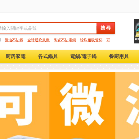
搜 尋
搜 尋
門
聚油不沾鍋
全球通吹風機
陶瓷不沾電鍋
珍珠粗吸管杯
可微
保鮮盒
大理石不沾鍋
分隔便當盒
金鑽不沾鍋
氣炸烤箱
廚房家電
各式鍋具
電鍋/電子鍋
餐廚用具