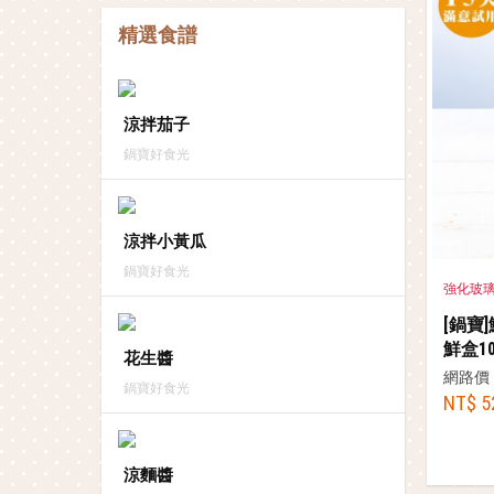
精選食譜
涼拌茄子
鍋寶好食光
涼拌小黃瓜
鍋寶好食光
強化玻
[鍋寶
鮮盒10
花生醬
網路價
鍋寶好食光
NT$ 5
涼麵醬