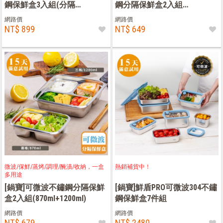
鋼保鮮盒3入組(分隔
鋼分隔保鮮盒2入組
600ml+900ml+不分隔1150ml)
(600ml+900ml)
網路價
網路價
NT$ 899
NT$ 649
微波/保鮮/蒸烤/調理/醃漬/收納，一盒
熱銷補貨中！
多用途
[鍋寶]可微波不鏽鋼分隔保鮮
[鍋寶]鮮盾PRO可微波304不鏽
盒2入組(870ml+1200ml)
鋼保鮮盒7件組
網路價
網路價
NT$ 679
NT$ 2480