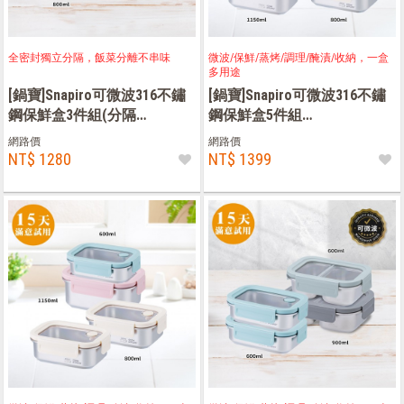
全密封獨立分隔，飯菜分離不串味
微波/保鮮/蒸烤/調理/醃漬/收納，一盒
多用途
[鍋寶]Snapiro可微波316不鏽
[鍋寶]Snapiro可微波316不鏽
鋼保鮮盒3件組(分隔
鋼保鮮盒5件組
600ml*2+不分隔800ml)
(800ml*2+1150ml+1400ml*2)
網路價
網路價
NT$ 1280
NT$ 1399