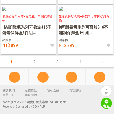
氣壓式透明盒蓋+透氣孔，牢固保護食
氣壓式透明盒蓋+透氣孔，牢固保護食
物
物
[鍋寶]微氧系列可微波316不
[鍋寶]微氧系列可微波316不
鏽鋼保鮮盒3件組
鏽鋼保鮮盒4件組
(600ml*2+2900ml)
(450ml*3+680ml)
網路價
網路價
NT$ 899
NT$ 799
1
2
3
4
關於我們
服務條款
隱私政策
購物說明
TOP
會員中心
聯絡我們
copyrights © 2017
鍋寶好食光市集
Ltd. All Rights
客服
Reserved. Designed by
OZCHAMP
.