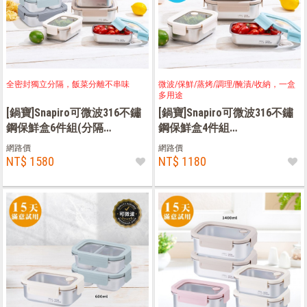
全密封獨立分隔，飯菜分離不串味
微波/保鮮/蒸烤/調理/醃漬/收納，一盒
多用途
[鍋寶]Snapiro可微波316不鏽
[鍋寶]Snapiro可微波316不鏽
鋼保鮮盒6件組(分隔
鋼保鮮盒4件組
600ml+900ml+不分隔
(600ml+800ml+1150ml+1400ml)
網路價
網路價
600ml+800ml+1150ml+1400ml)
NT$ 1580
NT$ 1180