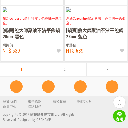
創新Concentric聚油科技，色香味一應俱
創新Concentric聚油科技，色香味一應俱
全。
全。
[鍋寶]煎大師聚油不沾平煎鍋
[鍋寶]煎大師聚油不沾平煎鍋
28cm-黑色
28cm-藍色
網路價
網路價
NT$ 639
NT$ 639
1
2
關於我們
服務條款
隱私政策
購物說明
TOP
會員中心
聯絡我們
copyrights © 2017
鍋寶好食光市集
Ltd. All Rights
客服
Reserved. Designed by
OZCHAMP
.