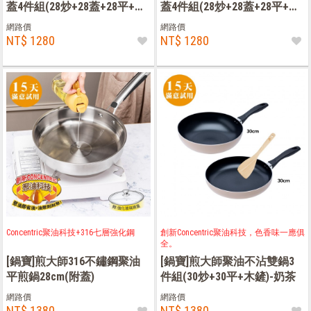
蓋4件組(28炒+28蓋+28平+木
蓋4件組(28炒+28蓋+28平+木
鏟)-黑色
鏟)-藍色
網路價
網路價
NT$ 1280
NT$ 1280
Concentric聚油科技+316七層強化鋼
創新Concentric聚油科技，色香味一應俱
全。
[鍋寶]煎大師316不鏽鋼聚油
[鍋寶]煎大師聚油不沾雙鍋3
平煎鍋28cm(附蓋)
件組(30炒+30平+木鏟)-奶茶
網路價
網路價
NT$ 1380
NT$ 1380