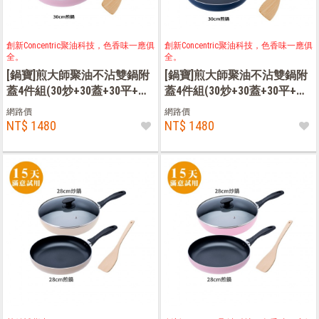
創新Concentric聚油科技，色香味一應俱
創新Concentric聚油科技，色香味一應俱
全。
全。
[鍋寶]煎大師聚油不沾雙鍋附
[鍋寶]煎大師聚油不沾雙鍋附
蓋4件組(30炒+30蓋+30平+木
蓋4件組(30炒+30蓋+30平+木
鏟)-粉色
鏟)-藍色
網路價
網路價
NT$ 1480
NT$ 1480