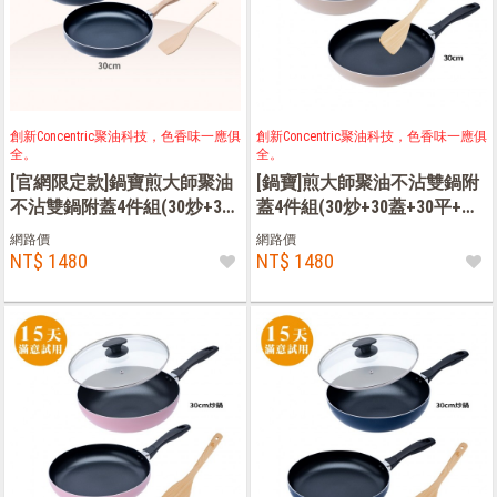
創新Concentric聚油科技，色香味一應俱
創新Concentric聚油科技，色香味一應俱
全。
全。
[官網限定款]鍋寶煎大師聚油
[鍋寶]煎大師聚油不沾雙鍋附
不沾雙鍋附蓋4件組(30炒+30
蓋4件組(30炒+30蓋+30平+木
蓋+30平+木鏟)-黑色
鏟)-奶茶
網路價
網路價
NT$ 1480
NT$ 1480