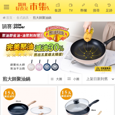
食譜
TV
專欄
搜尋
足跡
首頁
各式鍋具
煎大師聚油鍋
搜 尋
熱門搜尋
聚油不沾鍋
全球通吹風機
陶瓷不沾電鍋
珍珠粗吸管杯
可微波保鮮盒
大理石不沾鍋
分隔便當盒
金鑽不沾鍋
氣炸烤箱
煎大師聚油鍋