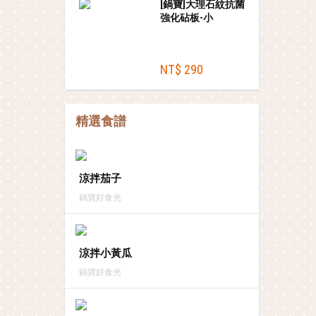
[鍋寶]大理石紋抗菌
強化砧板-小
NT$ 290
精選食譜
涼拌茄子
鍋寶好食光
涼拌小黃瓜
鍋寶好食光