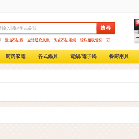
搜 尋
搜 尋
門
聚油不沾鍋
全球通吹風機
陶瓷不沾電鍋
珍珠粗吸管杯
可微
保鮮盒
大理石不沾鍋
分隔便當盒
金鑽不沾鍋
氣炸烤箱
廚房家電
各式鍋具
電鍋/電子鍋
餐廚用具