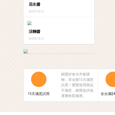
花生醬
鍋寶好食光
涼麵醬
鍋寶好食光
鍋寶好食光市集購
物，享全館15天滿意
試用！實際使用商品
不滿意，鍋寶提供免
15天滿意試用
全台滿$4
運費收取服務。