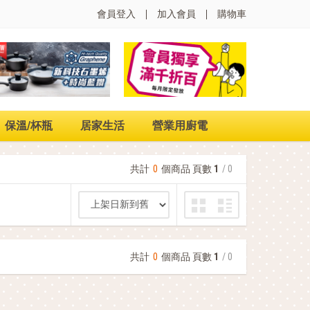
會員登入
加入會員
購物車
保溫/杯瓶
居家生活
營業用廚電
共計
0
個商品 頁數
1
/ 0
共計
0
個商品 頁數
1
/ 0