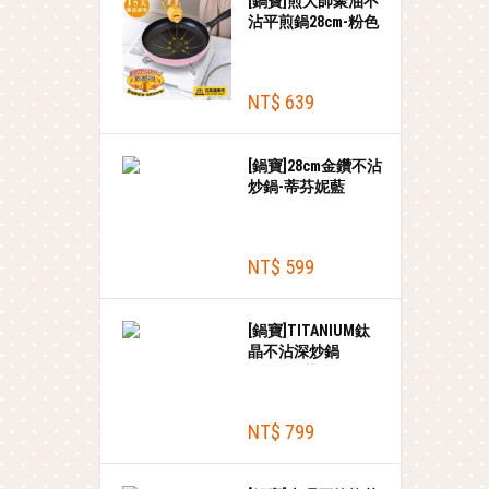
[鍋寶]煎大師聚油不
沾平煎鍋28cm-粉色
NT$ 639
[鍋寶]28cm金鑽不沾
炒鍋-蒂芬妮藍
NT$ 599
[鍋寶]TITANIUM鈦
晶不沾深炒鍋
30cm(附蓋)
NT$ 799