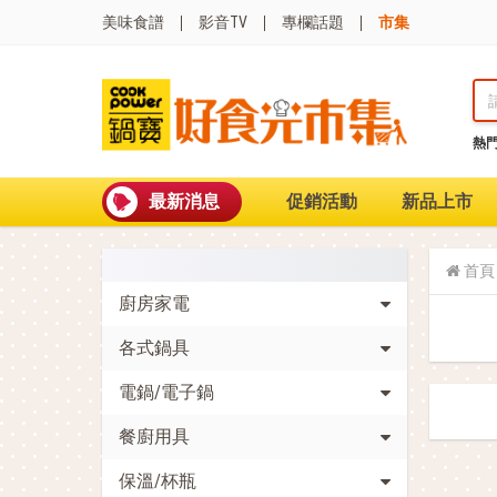
美味食譜
影音TV
專欄話題
市集
熱
熱門搜尋
波
聚油不沾鍋
最新消息
促銷活動
新品上市
全球通吹風機
陶瓷不沾電鍋
珍珠粗吸管杯
首頁
可微波保鮮盒
廚房家電
大理石不沾鍋
分隔便當盒
各式鍋具
金鑽不沾鍋
氣炸烤箱
電鍋/電子鍋
餐廚用具
保溫/杯瓶