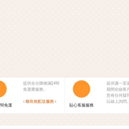
提供全台購物滿$490
提供週一至
免運費服務。
期間在線客
您有任何疑
«
離島無配送服務
»
以線上詢問
90免運
貼心客服服務