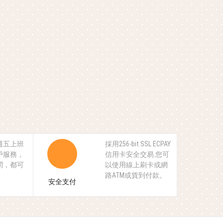
週五上班
採用256-bit SSL ECPAY
戶服務，
信用卡安全交易.您可
問，都可
以使用線上刷卡或網
。
路ATM或貨到付款。
安全支付