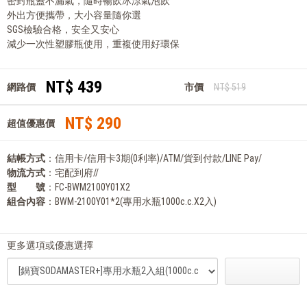
密封瓶蓋不漏氣，隨時暢飲冰涼氣泡飲
外出方便攜帶，大小容量隨你選
SGS檢驗合格，安全又安心
減少一次性塑膠瓶使用，重複使用好環保
NT$ 439
網路價
市價
NT$ 519
NT$ 290
超值優惠價
結帳方式
：信用卡/信用卡3期(0利率)/ATM/貨到付款/LINE Pay/
物流方式
：宅配到府//
型 號
：FC-BWM2100Y01X2
組合內容
：BWM-2100Y01*2(專用水瓶1000c.c.X2入)
更多選項或優惠選擇