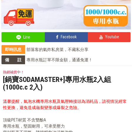
Facebook
Youtube
Line
即時訊息
部落客的氣炸私房菜，不藏私分享
部落客的電鍋料理，蒸的很簡單
備 註
專用水瓶訂單不限金額，通通免運！
會員獨享 滿千折百！
輕鬆上手，部落客教你自製氣泡飲
熱銷補貨中！
[鍋寶SODAMASTER+]專用水瓶2入組
(1000c.c 2入)
溫馨提醒，氣泡水機專用水瓶及氣壓轉接頭為消耗品，請視情況經常
性更換，避免造成龜裂變形或爆裂之危險。
頂級PET材質 不含雙酚A
專用水瓶，堅固耐用，可承受壓力