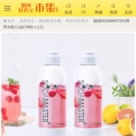
食譜
TV
專欄
搜尋
足跡
首頁
居家生活
萬用氣泡水機
專用水瓶/配件
[鍋寶SODAMASTER+]專
搜 尋
用水瓶2入組(1000c.c 2入)
熱門搜尋
聚油不沾鍋
全球通吹風機
陶瓷不沾電鍋
珍珠粗吸管杯
可微波保鮮盒
大理石不沾鍋
分隔便當盒
金鑽不沾鍋
氣炸烤箱