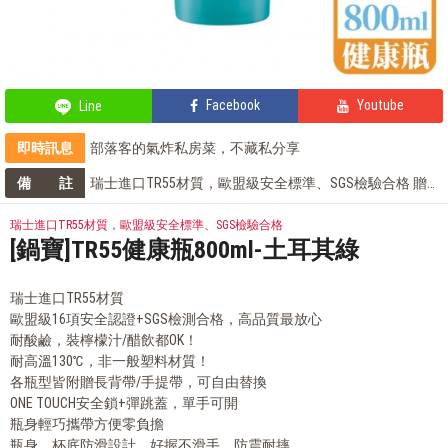
Facebook
Youtube
Line
即時訊息
部落客的氣炸私房菜，不藏私分享
輕鬆上手，部落客教你自製氣泡飲
備 註
瑞士進口TR55材質，歐盟級安全標準、SGS檢驗合格 贈
全站單筆消費滿額現享88折⚡
長背帶、手提帶
部落客的星級料理，就靠這台IH電子鍋
瑞士進口TR55材質，歐盟級安全標準、SGS檢驗合格
[鍋寶]TR55健康瓶800ml-土耳其綠
瑞士進口TR55材質
歐盟級16項安全認證+SGS檢測合格，高品質最放心
耐酸鹼，裝檸檬汁/醋飲都OK！
耐高溫130℃，非一般塑料材質！
各瓶型皆附贈長背帶/手提帶，可自由替換
ONE TOUCH安全鎖+彈跳蓋，單手可開
瓶身輕巧攜帶方便零負擔
瓶身、杯底防滑設計，好握不滑手、防震耐摔