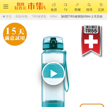
食譜
TV
專欄
搜尋
足跡
首頁
保溫/杯瓶
TR55健康瓶
800ml
[鍋寶]TR55健康瓶800ml-土耳其綠
搜 尋
熱門搜尋
聚油不沾鍋
全球通吹風機
陶瓷不沾電鍋
珍珠粗吸管杯
可微波保鮮盒
大理石不沾鍋
分隔便當盒
金鑽不沾鍋
氣炸烤箱