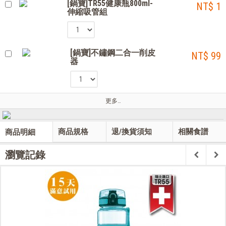
[鍋寶]TR55健康瓶800ml-
NT$ 1
伸縮吸管組
[鍋寶]不鏽鋼二合一削皮
NT$ 99
器
更多…
商品規格
退/換貨須知
相關食譜
商品明細
瀏覽記錄