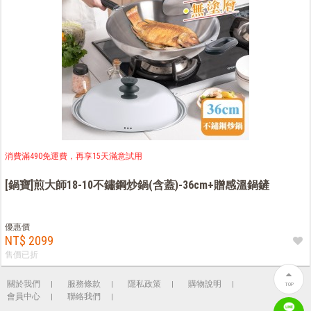
消費滿490免運費，再享15天滿意試用
[鍋寶]煎大師18-10不鏽鋼炒鍋(含蓋)-36cm+贈感溫鍋鏟
優惠價
NT$ 2099
售價已折
關於我們
服務條款
隱私政策
購物說明
TOP
會員中心
聯絡我們