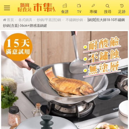
食譜
TV
專欄
搜尋
足跡
首頁
各式鍋具
炒鍋/平底(煎)鍋
不鏽鋼炒鍋
[鍋寶]煎大師18-10不鏽鋼
搜 尋
炒鍋(含蓋)-36cm+贈感溫鍋鏟
熱門搜尋
聚油不沾鍋
全球通吹風機
陶瓷不沾電鍋
珍珠粗吸管杯
可微波保鮮盒
大理石不沾鍋
分隔便當盒
金鑽不沾鍋
氣炸烤箱