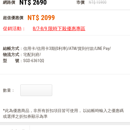
NT$ 2690
網路價
市價
NT$ 15900
NT$ 2099
超值優惠價
促銷活動：
8/7-8/9 限時下殺優惠專區
結帳方式
：信用卡/信用卡3期(0利率)/ATM/貨到付款/LINE Pay/
物流方式
：宅配到府/
型 號
：SGD-6361QQ
數量：
*此為優惠商品，非所有折扣項目皆可使用， 以結帳時輸入之優惠碼
或選擇之折扣券顯示為準