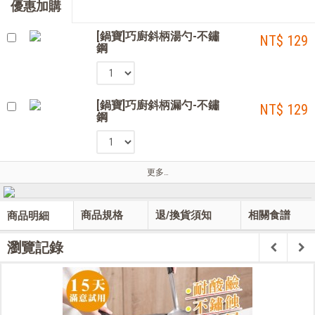
優惠加購
[鍋寶]巧廚斜柄湯勺-不鏽
NT$ 129
鋼
[鍋寶]巧廚斜柄漏勺-不鏽
NT$ 129
鋼
更多…
商品規格
退/換貨須知
相關食譜
商品明細
瀏覽記錄