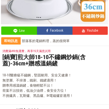
Facebook
Youtube
Line
即時訊息
部落客的電鍋料理，蒸的很簡單
部落客的氣炸私房菜，不藏私分享
輕鬆上手，部落客教你自製氣泡飲
消費滿490免運費，再享15天滿意試用
全站單筆消費滿額現享88折⚡
[鍋寶]煎大師18-10不鏽鋼炒鍋(含
蓋)-36cm+贈感溫鍋鏟
18-10醫療級不鏽鋼，堅固耐用、安全又健康！
無塗層、不掉漆，鐵刷、鐵鏟適用！
贈專用感溫鍋鏟，食物輕鬆不沾！
荷葉不沾技術，低油少油煙，食安全方位！
不挑爐具，瓦斯爐、黑晶爐、IH電磁爐皆適用！