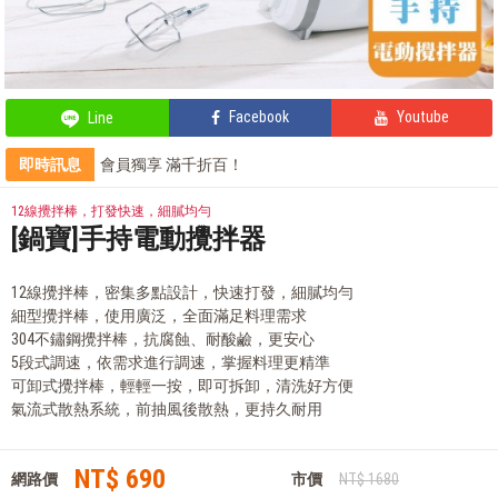
Facebook
Youtube
Line
即時訊息
會員獨享 滿千折百！
輕鬆上手，部落客教你自製氣泡飲
部落客的星級料理，就靠這台IH電子鍋
12線攪拌棒，打發快速，細膩均勻
部落客的氣炸私房菜，不藏私分享
[鍋寶]手持電動攪拌器
12線攪拌棒，密集多點設計，快速打發，細膩均勻
細型攪拌棒，使用廣泛，全面滿足料理需求
304不鏽鋼攪拌棒，抗腐蝕、耐酸鹼，更安心
5段式調速，依需求進行調速，掌握料理更精準
可卸式攪拌棒，輕輕一按，即可拆卸，清洗好方便
氣流式散熱系統，前抽風後散熱，更持久耐用
NT$ 690
網路價
市價
NT$ 1680