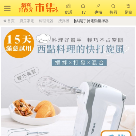
食譜
TV
專欄
搜尋
足跡
首頁
廚房家電
料理電器
攪拌機
[鍋寶]手持電動攪拌器
搜 尋
熱門搜尋
聚油不沾鍋
全球通吹風機
陶瓷不沾電鍋
珍珠粗吸管杯
可微波保鮮盒
大理石不沾鍋
分隔便當盒
金鑽不沾鍋
氣炸烤箱