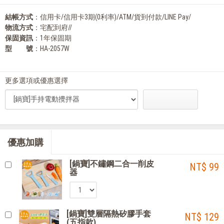
結帳方式
：信用卡/信用卡3期(0利率)/ATM/貨到付款/LINE Pay/
物流方式
：宅配到府//
保固資訊
：1年保固期
型 號
：HA-2057W
更多選項或優惠選擇
優惠加購
[鍋寶]不鏽鋼二合一削皮
NT$ 99
器
[鍋寶]雙層隔熱矽膠手套
NT$ 129
(五指款)