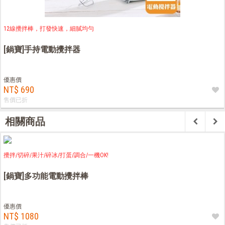
12線攪拌棒，打發快速，細膩均勻
[鍋寶]手持電動攪拌器
優惠價
NT$ 690
售價已折
相關商品
攪拌/切碎/果汁/碎冰/打蛋/調合/一機OK!
[鍋寶]多功能電動攪拌棒
優惠價
NT$ 1080