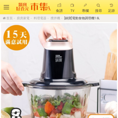
食譜
TV
專欄
搜尋
足跡
首頁
廚房家電
料理電器
攪拌機
[鍋寶]電動食物調理機1.6L
搜 尋
熱門搜尋
聚油不沾鍋
全球通吹風機
陶瓷不沾電鍋
珍珠粗吸管杯
可微波保鮮盒
大理石不沾鍋
分隔便當盒
金鑽不沾鍋
氣炸烤箱