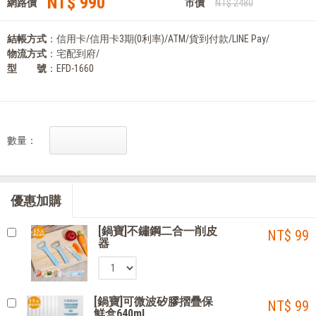
NT$ 990
網路價
市價
NT$ 2480
結帳方式
：信用卡/信用卡3期(0利率)/ATM/貨到付款/LINE Pay/
物流方式
：宅配到府/
型 號
：EFD-1660
數量：
優惠加購
[鍋寶]不鏽鋼二合一削皮
NT$ 99
器
[鍋寶]可微波矽膠摺疊保
NT$ 99
鮮盒640ml