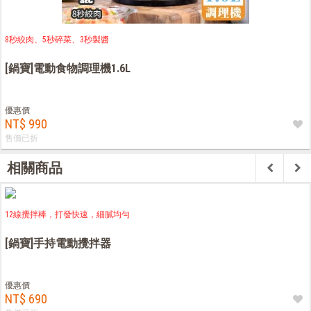
8秒絞肉、5秒碎菜、3秒製醬
[鍋寶]電動食物調理機1.6L
優惠價
NT$ 990
售價已折
相關商品
12線攪拌棒，打發快速，細膩均勻
[鍋寶]手持電動攪拌器
優惠價
NT$ 690