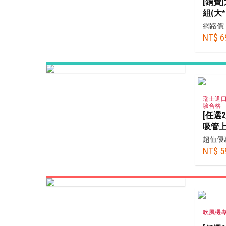
[鍋寶
組(大*
網路價
NT$ 6
瑞士進口
驗合格
[任選2
吸管
超值優
NT$ 5
吹風機專