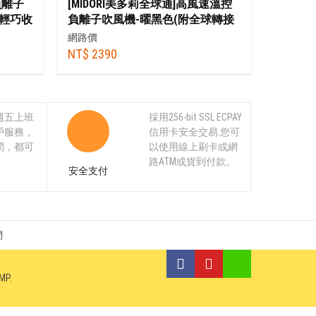
負離子
[MIDORI美多莉全球通]高風速溫控
+輕巧收
負離子吹風機-曜黑色(附全球轉接
頭)+贈順髮吹頭+捲髮烘罩+抗毛躁
網路價
吹頭+收納袋
NT$ 2390
週五上班
採用256-bit SSL ECPAY
戶服務，
信用卡安全交易.您可
問，都可
以使用線上刷卡或網
。
路ATM或貨到付款。
安全支付
們
MP
.