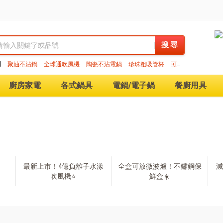
搜 尋
搜 尋
門
聚油不沾鍋
全球通吹風機
陶瓷不沾電鍋
珍珠粗吸管杯
可微
保鮮盒
大理石不沾鍋
分隔便當盒
金鑽不沾鍋
氣炸烤箱
廚房家電
各式鍋具
電鍋/電子鍋
餐廚用具
最新上市！4億負離子水漾
全盒可放微波爐！不鏽鋼保
減
吹風機⭐
鮮盒☀️