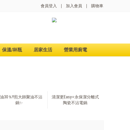
會員登入
加入會員
購物車
保溫/杯瓶
居家生活
營業用廚電
油30％‼️煎大師聚油不沾
清潔更Easy⭐永保潔分離式
鍋✨
陶瓷不沾電鍋