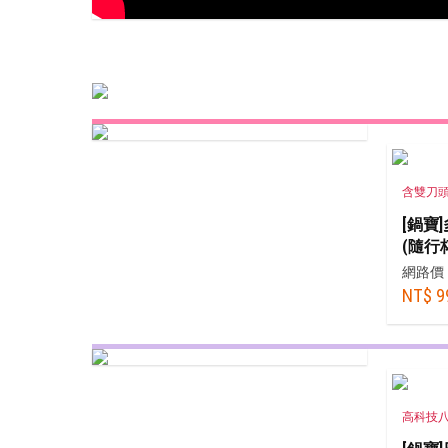
熱銷推薦
精選食譜
含雙刀
[鍋寶
(隨行
網路價
NT$ 9
高科技