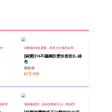
K!
消費滿490免運費，再享15天滿意試用
[鍋寶]316不鏽鋼防燙快煮壺2L-綠
色
網路價
NT$ 990
超耐用
電磁爐適用，高科技陶瓷不沾一體成型