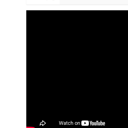
鍋寶商品安心保證❤️
會員獨享 滿千折百！