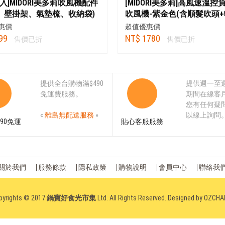
3入]MIDORI美多莉吹風機配件
[MIDORI美多莉]高風速溫控
、壁掛架、氣墊梳、收納袋)
吹風機-紫金色(含順髮吹頭
納袋)
惠價
超值優惠價
99
NT$ 1780
售價已折
售價已折
提供全台購物滿$490
提供週一至
免運費服務。
期間在線客
您有任何疑
«
離島無配送服務
»
以線上詢問
90免運
貼心客服服務
關於我們
服務條款
隱私政策
購物說明
會員中心
聯絡我
pyrights © 2017
鍋寶好食光市集
Ltd. All Rights Reserved. Designed by
OZCHA