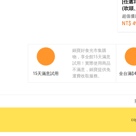
[任選
(吹頭
超值優
NT$ 4
鍋寶好食光市集購
物，享全館15天滿意
試用！實際使用商品
不滿意，鍋寶提供免
15天滿意試用
全台滿$4
運費收取服務。
co