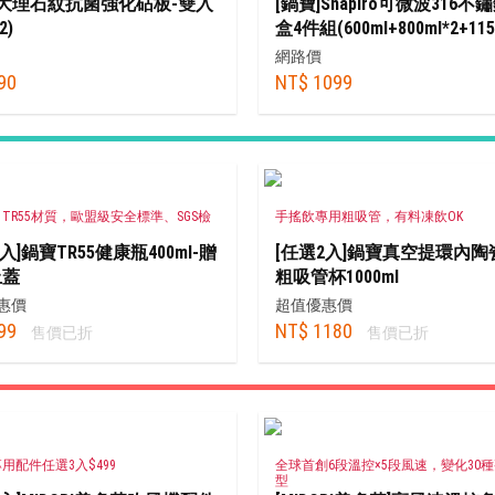
]大理石紋抗菌強化砧板-雙入
[鍋寶]Snapiro可微波316
2)
盒4件組(600ml+800ml*2+115
網路價
90
NT$ 1099
TR55材質，歐盟級安全標準、SGS檢
手搖飲專用粗吸管，有料凍飲OK
入]鍋寶TR55健康瓶400ml-贈
[任選2入]鍋寶真空提環內陶
上蓋
粗吸管杯1000ml
惠價
超值優惠價
99
NT$ 1180
售價已折
售價已折
用配件任選3入$499
全球首創6段溫控×5段風速，變化30
型