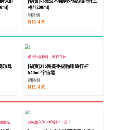
不鏽鋼保鮮
[鍋寶]可微波不鏽鋼分隔保鮮盒(三
0ml)
格/1200ml)
網路價
NT$ 499
保持飲品原味，隨行良伴
瓷珍珠
[鍋寶]316陶瓷手提咖啡隨行杯
540ml-宇宙黑
網路價
NT$ 499
種整髮造
結帳輸入"M200"現折200元！