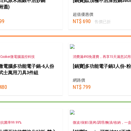
]日式原木黑鍛不沾炒鍋
[鍋寶]鈦頂極不沾深煎鍋30c
(附蓋)
超值優惠價
99
NT$ 690
售價已折
ile Cooker微電腦溫控科技
消費滿490免運費，再享15天滿意試用
]微電腦多功能電子鍋-6人份
[鍋寶]多功能電子鍋3人份-粉
武士萬用刀具3件組
網路價
480
NT$ 799
菌率99.99%
微波/保鮮/蒸烤/調理/醃漬/收納，一