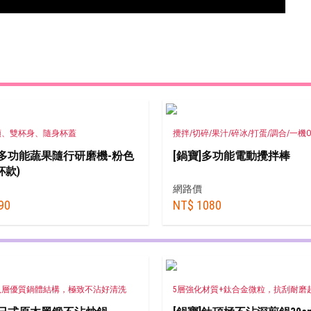
頭、雙杯身、隨身杯蓋
攪拌/切碎/果汁/碎冰/打蛋/調合/一機O
]多功能蔬果隨行研磨機-粉色
[鍋寶]多功能電動攪拌棒
杯款)
網路價
90
NT$ 1080
八層優質鍋體結構，極致不沾好清洗
5層強化材質+鈦合金微粒，抗刮耐磨