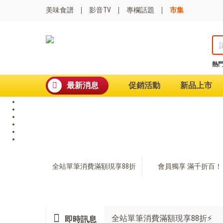
美味食譜
影音TV
專欄話題
市集
熱
熱門搜尋
波
最新消息
促銷活動
新品上市
聚油不沾鍋
全球通吹風機
陶瓷不沾電鍋
珍珠粗吸管杯
可微波保鮮盒
大理石不沾鍋
分隔便當盒
金鑽不沾鍋
全站單筆消費滿額現享88折
會員獨享 滿千折百！
氣炸烤箱
全站單筆消費滿額現享88折⚡
即時訊息