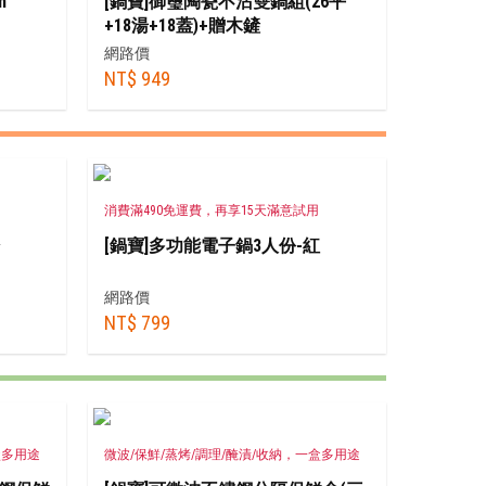
m
[鍋寶]御璽陶瓷不沾雙鍋組(26平
+18湯+18蓋)+贈木鏟
網路價
NT$ 949
消費滿490免運費，再享15天滿意試用
[鍋寶]多功能電子鍋3人份-紅
網路價
NT$ 799
盒多用途
微波/保鮮/蒸烤/調理/醃漬/收納，一盒多用途