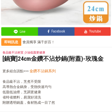
Facebook
Youtube
Line
即時訊息
會員獨享 滿千折百！
輕鬆上手，部落客教你自製氣泡飲
部落客的星級料理，就靠這台IH電子鍋
食品級不沾材質 少油低脂更健康
全站單筆消費滿額現享88折⚡
[鍋寶]24cm金鑽不沾炒鍋(附蓋)-玫瑰金
金鑽不沾鍋系列
更多組合請點>>>
食品級不沾，烹煮不受限
高導熱合金鍋身，受熱快速均勻
低脂低油煙，烹調更健康
省時省燃料，易潔好清洗
附贈透明鍋蓋，食材熟成一目了然