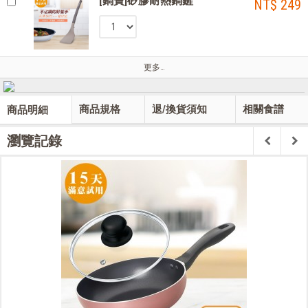
[鍋寶]矽膠耐熱鍋鏟
NT$ 249
更多…
商品規格
退/換貨須知
相關食譜
商品明細
瀏覽記錄