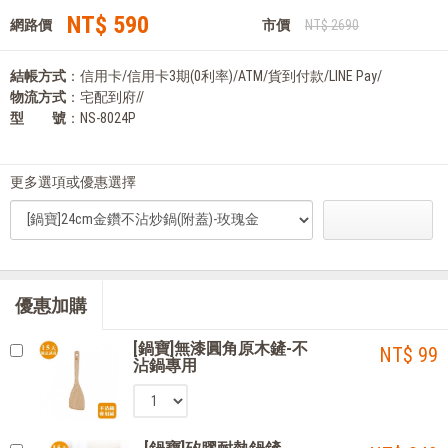
NT$ 590
網路價
市價
NT$ 2690
結帳方式
：信用卡/信用卡3期(0利率)/ATM/貨到付款/LINE Pay/
物流方式
：宅配到府//
型 號
：NS-8024P
更多選項或優惠選擇
優惠加購
[鍋寶]無漆圓角原木鏟-不
NT$ 99
沾鍋專用