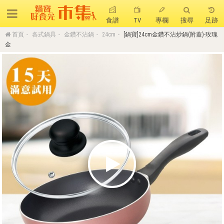
食譜
TV
專欄
搜尋
足跡
首頁
各式鍋具
金鑽不沾鍋
24cm
[鍋寶]24cm金鑽不沾炒鍋(附蓋)-玫瑰
搜 尋
金
熱門搜尋
聚油不沾鍋
全球通吹風機
陶瓷不沾電鍋
珍珠粗吸管杯
可微波保鮮盒
大理石不沾鍋
分隔便當盒
金鑽不沾鍋
氣炸烤箱