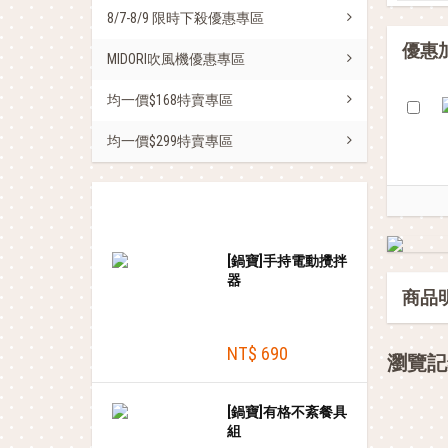
8/7-8/9 限時下殺優惠專區
優惠
MIDORI吹風機優惠專區
均一價$168特賣專區
均一價$299特賣專區
熱銷商品
[鍋寶]手持電動攪拌
器
商品
NT$ 690
瀏覽記
[鍋寶]有格不紊餐具
組