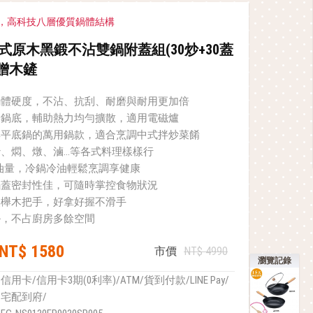
，高科技八層優質鍋體結構
日式原木黑鍛不沾雙鍋附蓋組(30炒+30蓋
+贈木鏟
鍋體硬度，不沾、抗刮、耐磨與耐用更加倍
金鍋底，輔助熱力均勻擴散，適用電磁爐
與平底鍋的萬用鍋款，適合烹調中式拌炒菜餚
、燜、燉、滷…等各式料理樣樣行
用油量，冷鍋冷油輕鬆烹調享健康
鍋蓋密封性佳，可隨時掌控食物狀況
然櫸木把手，好拿好握不滑手
掛，不占廚房多餘空間
NT$ 1580
市價
NT$ 4990
瀏覽記錄
信用卡/信用卡3期(0利率)/ATM/貨到付款/LINE Pay/
宅配到府/