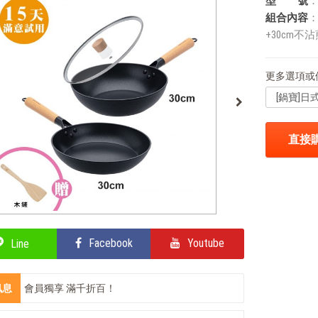
型 號
：
組合內容
：
+30cm不
更多選項或
直接
Facebook
Youtube
Line
訊息
會員獨享 滿千折百！
部落客的氣炸私房菜，不藏私分享