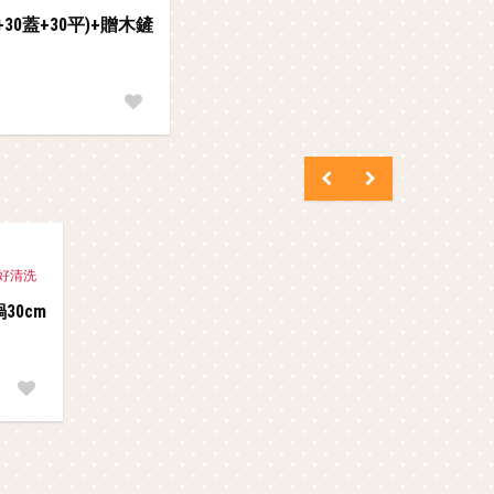
0蓋+30平)+贈木鏟
好清洗
30cm