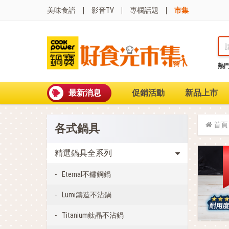
美味食譜
影音TV
專欄話題
市集
熱
熱門搜尋
波
聚油不沾鍋
最新消息
促銷活動
新品上市
全球通吹風機
陶瓷不沾電鍋
珍珠粗吸管杯
首頁
各式鍋具
可微波保鮮盒
大理石不沾鍋
分隔便當盒
精選鍋具全系列
金鑽不沾鍋
氣炸烤箱
Eternal不鏽鋼鍋
Lumi鑄造不沾鍋
Titanium鈦晶不沾鍋