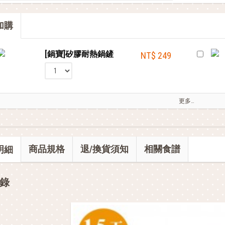
部落客的電鍋料理，蒸的很簡單
加購
全站單筆消費滿額現享88折⚡
[鍋寶]矽膠耐熱鍋鏟
NT$ 249
更多…
商品規格
退/換貨須知
相關食譜
明細
錄