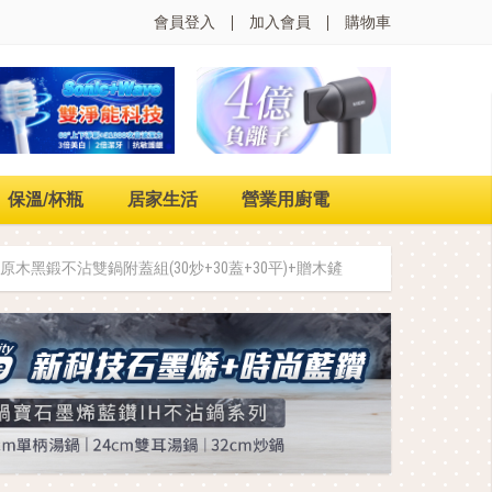
會員登入
加入會員
購物車
保溫/杯瓶
居家生活
營業用廚電
式原木黑鍛不沾雙鍋附蓋組(30炒+30蓋+30平)+贈木鏟