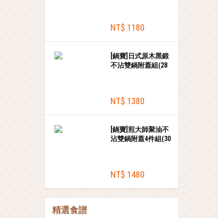
NT$ 1180
[鍋寶]日式原木黑鍛
不沾雙鍋附蓋組(28
炒+28蓋+28平)+贈
木鏟
NT$ 1380
[鍋寶]煎大師聚油不
沾雙鍋附蓋4件組(30
炒+30蓋+30平+木
鏟)-粉色
NT$ 1480
精選食譜