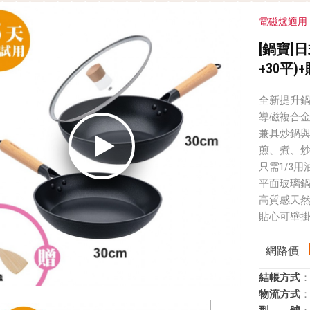
電磁爐適用
[鍋寶]
+30平)
全新提升
導磁複合
兼具炒鍋
煎、煮、炒
只需1/3
平面玻璃
高質感天
貼心可壁
網路價
結帳方式
：
物流方式
：