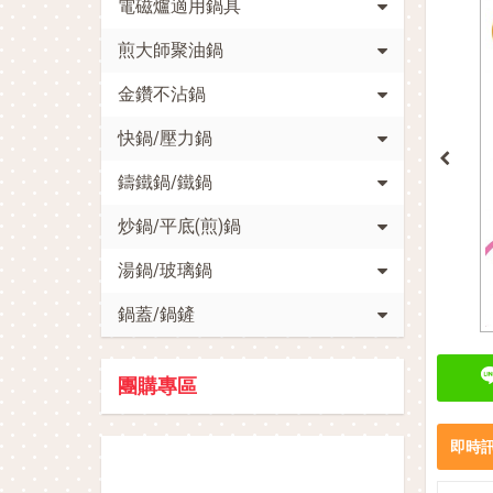
電磁爐適用鍋具
煎大師聚油鍋
金鑽不沾鍋
快鍋/壓力鍋
鑄鐵鍋/鐵鍋
炒鍋/平底(煎)鍋
湯鍋/玻璃鍋
鍋蓋/鍋鏟
團購專區
即時
促銷活動