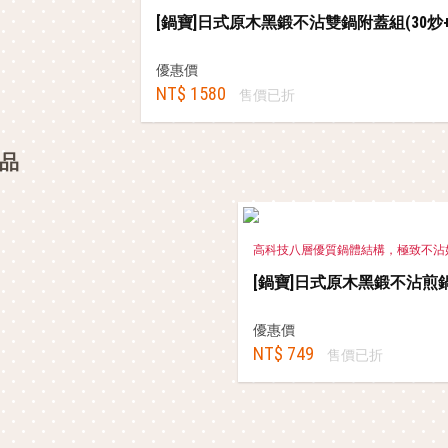
[鍋寶]日式原木黑鍛不沾雙鍋附蓋組(30炒+3
優惠價
NT$ 1580
售價已折
品
高科技八層優質鍋體結構，極致不沾
[鍋寶]日式原木黑鍛不沾煎鍋
優惠價
NT$ 749
售價已折