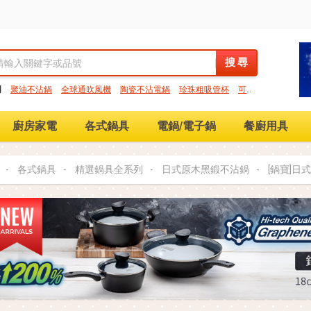
搜 尋
搜 尋
門
聚油不沾鍋
全球通吹風機
陶瓷不沾電鍋
珍珠粗吸管杯
可微
保鮮盒
大理石不沾鍋
分隔便當盒
金鑽不沾鍋
氣炸烤箱
廚房家電
各式鍋具
電鍋/電子鍋
餐廚用具
各式鍋具
精選鍋具全系列
日式原木黑鍛不沾鍋
[鍋寶]日