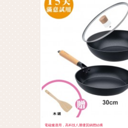
電磁爐適用，高科技八層優質鍋體結構