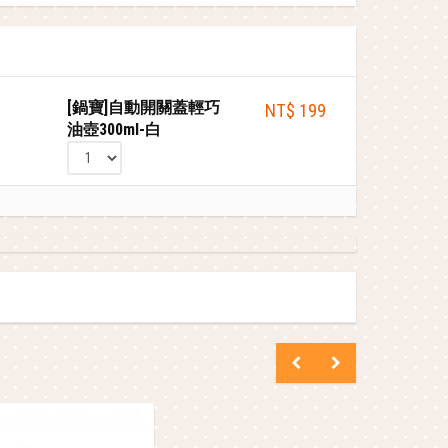
[鍋寶]自動開關蓋輕巧
NT$ 199
油壺300ml-白