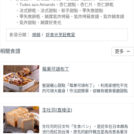
Tuiles aux Amands
杏仁甜點
杏仁片
杏仁餅乾
法式餅乾
法式甜點
新手甜點
零失敗甜點
零失敗餅乾
鍋寶氣炸烤箱
氣炸烤箱食譜
氣炸鍋食譜
氣炸甜點
鍋寶好食光
視頻
好食光烹飪教室
相關食譜
更多
莓果可頌布丁
聖誕暖心甜點「莓果可頌布丁」，利用家裡吃不完
的可頌大變身！作法超簡單，卻擁有媲美餐廳甜點
的美味。
可頌經過蛋奶液浸泡後變得柔軟滑嫩，烘烤時外層
生吐司(直接法)
烤得焦香酥脆，形成外脆內軟的完美口感，搭配莓
果的微酸果香，在熱騰騰的布丁間爆開，口感衝突
又和諧，最後灑上糖粉與杏仁片，有著滿滿的聖誕
華麗感~從味覺到視覺都完美應景，是今年聖誕必做
生吐司的日文叫「生食パン」，是近年在日本頗為
的溫暖療癒甜點！
流行而紅到台灣，原先的創作概念是為改善長輩牙