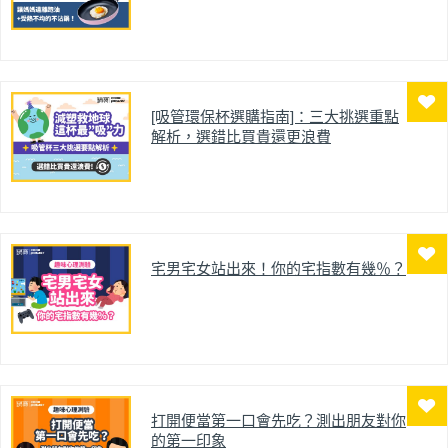
[吸管環保杯選購指南]：三大挑選重點
解析，選錯比買貴還更浪費
宅男宅女站出來！你的宅指數有幾％？
打開便當第一口會先吃？測出朋友對你
的第一印象