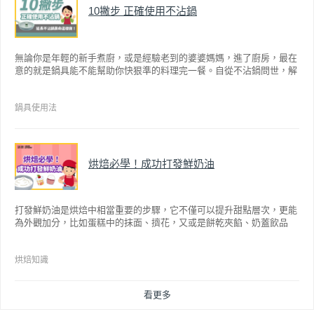
10撇步 正確使用不沾鍋
無論你是年輕的新手煮廚，或是經驗老到的婆婆媽媽，進了廚房，最在
意的就是鍋具能不能幫助你快狠準的料理完一餐。自從不沾鍋問世，解
決了雞蛋、魚肉等沾鍋的問題後，就深受普羅大眾的喜愛，而鍋寶為了
讓大家食得安心放心，更將不沾鍋具送交SGS檢驗，獲得國家認證。也
因此金鑽不沾系列的鍋具，更年年穩居銷售排行榜的前幾名。然而如何
鍋具使用法
用得正確、用得久，本文歸納出10點小撇步，立馬告訴您！
烘焙必學！成功打發鮮奶油
打發鮮奶油是烘焙中相當重要的步驟，它不僅可以提升甜點層次，更能
為外觀加分，比如蛋糕中的抹面、擠花，又或是餅乾夾餡、奶蓋飲品
等，而不同的打發程度有不同口感，以下就來介紹如何成功打發鮮奶
油。
烘焙知識
看更多