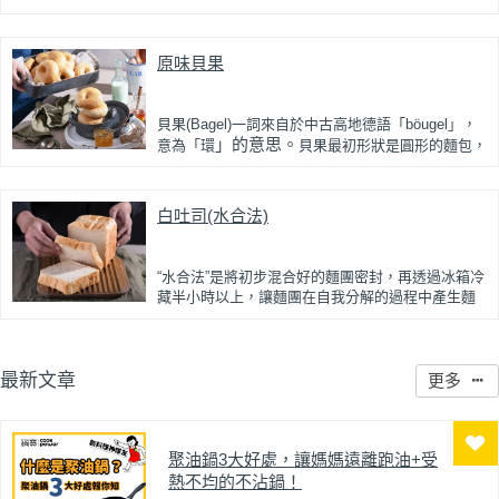
口不好、不易咀嚼跟吞嚥的問題。而為什麼要叫做
生吐司呢？因為口感較一般吐司鬆軟、濕潤度佳且
入口即化，不過因製作成本高也較費工，所以價格
原味貝果
也比一般吐司貴上3、4倍。吐司是家庭必備的早餐
選項之一，自己動手做不僅健康又省錢，還能享受
手作樂趣，現在就一起跟著食譜用“直接法”做出媲美
貝果(
Bagel)
一詞來自於
中古高地德語
「böugel」，
烘焙坊的鬆軟口感吧！
」的意思。
意為「環
貝果最初形狀是圓形的麵包，
為了方便攜帶才做成中空狀，其外型很像中式的鹹
光餅。貝果的
起源地在波蘭，後來
被
波蘭裔猶太人
移民時帶到美國
紐約後
，漸漸發展成為蓬勃的食品
白吐司(水合法)
產業，至今已發展出各式各樣琳瑯滿目的口味變
化。如果吃膩了大賣場裡賣的貝果，那麼也可以試
試充滿嚼勁、外酥內Q的自製手工貝果，保證吃起來
“水合法”是
將初步混合好的麵團密封，再透過冰箱冷
會越嚼越香甜喔！
藏半小時以上，讓麵團在自我分解的過程中產生麵
筋
，之後再放入酵母及軟化的奶油攪拌揉製出薄
膜，目的是改善攪拌溫度過高與縮短攪拌時間。雖
然操作時間稍長，但配合高筋麵粉製作出來的吐
司，口感鬆軟又有嚼勁。運用攪拌機攪打更均勻，
最新文章
更多
更可節省手揉時間，讓您在家也可輕鬆完成質地鬆
軟、香氣四溢的吐司麵包。
聚油鍋3大好處，讓媽媽遠離跑油+受
熱不均的不沾鍋！