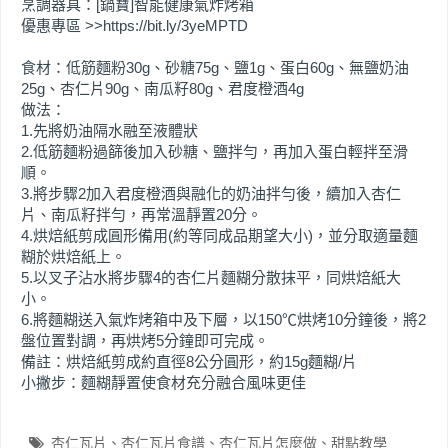
烹調器具：[鍋寶]智能健康氣炸烤箱
優惠專區 >>https://bit.ly/3yeMPTD
食材：低筋麵粉30g、砂糖75g、鹽1g、蛋白60g、無鹽奶油
25g、杏仁片90g、南瓜籽80g、君度橙酒4g
做法：
1.先將奶油隔水融至液體狀
2.低筋麵粉過篩後加入砂糖、鹽拌勻，再加入蛋白輕拌至滑
順。
3.將步驟2加入君度橙酒與融化的奶油拌勻後，續加入杏仁
片、南瓜籽拌勻，再常溫靜置20分。
4.烘焙紙剪成圓形備用(約等同成品期望大小)，並分取適量麵
糊於烘焙紙上。
5.以叉子沾水將步驟4的杏仁片麵糊分散抹平，同烘焙紙大
小。
6.將麵糊送入氣炸烤箱中及下層，以150℃烘烤10分鐘後，將2
盤位置對調，再烘烤5分鐘即可完成。
備註：烘焙紙剪成約直徑8公分圓形，約15g麵糊/片
小撇步：麵糊靜置使食材充分融合風味更佳
杏仁瓦片
杏仁瓦片食譜
杏仁瓦片怎麼做
甜點教學