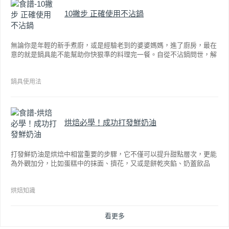
10撇步 正確使用不沾鍋
無論你是年輕的新手煮廚，或是經驗老到的婆婆媽媽，進了廚房，最在
意的就是鍋具能不能幫助你快狠準的料理完一餐。自從不沾鍋問世，解
決了雞蛋、魚肉等沾鍋的問題後，就深受普羅大眾的喜愛，而鍋寶為了
讓大家食得安心放心，更將不沾鍋具送交SGS檢驗，獲得國家認證。也
因此金鑽不沾系列的鍋具，更年年穩居銷售排行榜的前幾名。然而如何
鍋具使用法
用得正確、用得久，本文歸納出10點小撇步，立馬告訴您！
烘焙必學！成功打發鮮奶油
打發鮮奶油是烘焙中相當重要的步驟，它不僅可以提升甜點層次，更能
為外觀加分，比如蛋糕中的抹面、擠花，又或是餅乾夾餡、奶蓋飲品
等，而不同的打發程度有不同口感，以下就來介紹如何成功打發鮮奶
油。
烘焙知識
看更多