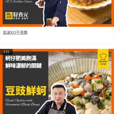
澎湖XO干貝醬
3:51