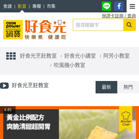
食譜
影音
專欄
市集
保證卡註冊 / 查詢
好食光烹飪教室
好食光小講堂
阿芳小教室
吹風機小教室
好食光烹飪教室
最新
熱門
4:45