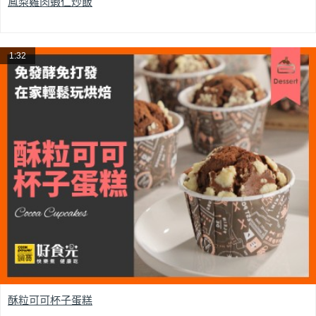
鳳梨雞肉蝦仁炒飯
1:32
酥粒可可杯子蛋糕