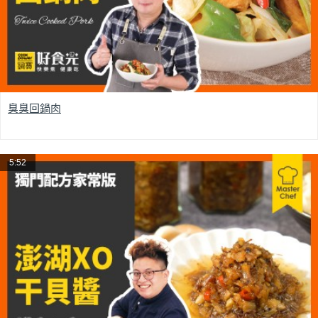
臭臭回鍋肉
5:52