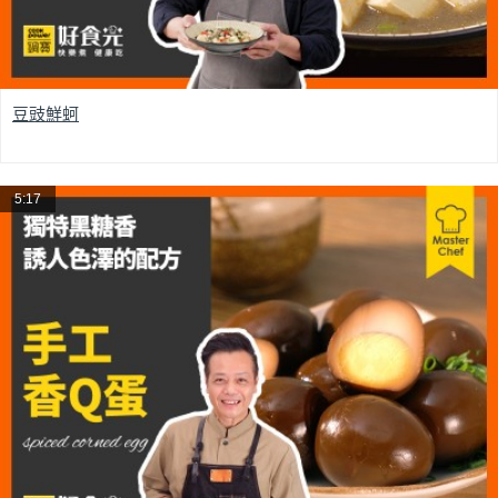
豆豉鮮蚵
5:17