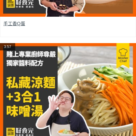
手工香Q蛋
3:57