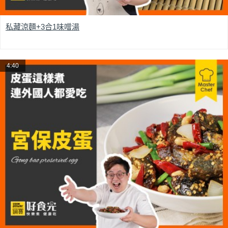
私藏涼麵+3合1味噌湯
4:40