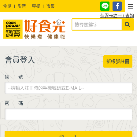
食譜
影音
專欄
市集
保證卡註冊 / 查詢
會員登入
新帳號註冊
帳 號
密 碼
登 入