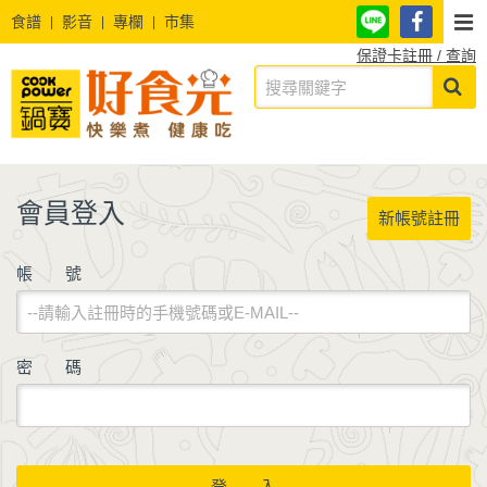
食譜
影音
專欄
市集
保證卡註冊 / 查詢
會員登入
新帳號註冊
帳 號
密 碼
登 入