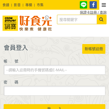
食譜
影音
專欄
市集
保證卡註冊 / 查詢
會員登入
新帳號註冊
帳 號
密 碼
登 入